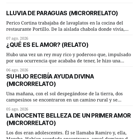
LLUVIA DE PARAGUAS (MICRORRELATO)
Perico Cortina trabajaba de lavaplatos en la cocina del
restaurante Portillo. De la aislada chabola donde vivía,
hasta su lugar de trabajo y viceversa le significaban tres
07 ago. 2026
cuarto de hora andando a buen paso. Cierta noche,
¿QUÉ ES EL AMOR? (RELATO)
terminada su jornada laboral caminaba él hacía su mísera
morada cundo comenzó a llover
Hubo una vez un rey muy rico y poderoso que, impulsado
por una ocurrencia que acababa de tener, le hizo una
inesperada pregunta al más sabio de sus consejeros: —
06 ago. 2026
Dime, hombre sabio, ¿qué es el amor según tú? Su
SU HIJO RECIBÍA AYUDA DIVINA
consejero, que era muy prudente y astuto le respondió de
(MICRORRELATO)
inmediato:
Una mañana, con el sol despegándose de la tierra, dos
campesinos se encontraron en un camino rural y se
detuvieron un momento a hablar. —¿Vienes de regar las
05 ago. 2026
remolachas, Manuel? —quiso saber uno. —Eso acabo de
LA INOCENTE BELLEZA DE UN PRIMER AMOR
hacer, Paco. ¿Cómo va ese maíz tuyo? --se interesó el otro.
(MICRORRELATO)
—De momento mejor
Los dos eran adolescentes. Él se llamaba Ramiro y, ella,
Merche. Habían acordado encontrarse, aquel domingo de