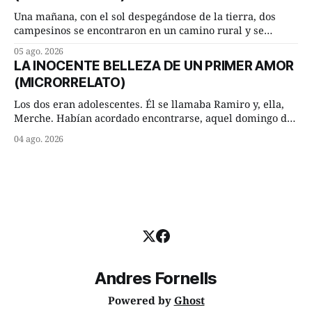
Una mañana, con el sol despegándose de la tierra, dos
campesinos se encontraron en un camino rural y se
detuvieron un momento a hablar. —¿Vienes de regar las
05 ago. 2026
remolachas, Manuel? —quiso saber uno. —Eso acabo de
LA INOCENTE BELLEZA DE UN PRIMER AMOR
hacer, Paco. ¿Cómo va ese maíz tuyo? --se interesó el otro.
(MICRORRELATO)
—De momento mejor
Los dos eran adolescentes. Él se llamaba Ramiro y, ella,
Merche. Habían acordado encontrarse, aquel domingo de
verano, a las ocho de la mañana en “La Herradura”. Un
04 ago. 2026
lugar del río que debía este nombre a la pronunciada
curva que la corriente fluvial presentaba en aquel punto.
Habían dispuesto que
Andres Fornells
Powered by
Ghost