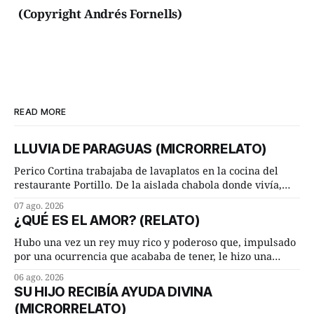
(Copyright Andrés Fornells)
READ MORE
LLUVIA DE PARAGUAS (MICRORRELATO)
Perico Cortina trabajaba de lavaplatos en la cocina del
restaurante Portillo. De la aislada chabola donde vivía,
hasta su lugar de trabajo y viceversa le significaban tres
07 ago. 2026
cuarto de hora andando a buen paso. Cierta noche,
¿QUÉ ES EL AMOR? (RELATO)
terminada su jornada laboral caminaba él hacía su mísera
morada cundo comenzó a llover
Hubo una vez un rey muy rico y poderoso que, impulsado
por una ocurrencia que acababa de tener, le hizo una
inesperada pregunta al más sabio de sus consejeros: —
06 ago. 2026
Dime, hombre sabio, ¿qué es el amor según tú? Su
SU HIJO RECIBÍA AYUDA DIVINA
consejero, que era muy prudente y astuto le respondió de
(MICRORRELATO)
inmediato: