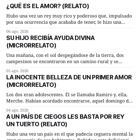
¿QUÉ ES EL AMOR? (RELATO)
Hubo una vez un rey muy rico y poderoso que, impulsado
por una ocurrencia que acababa de tener, le hizo una
inesperada pregunta al más sabio de sus consejeros: —
06 ago. 2026
Dime, hombre sabio, ¿qué es el amor según tú? Su
SU HIJO RECIBÍA AYUDA DIVINA
consejero, que era muy prudente y astuto le respondió de
(MICRORRELATO)
inmediato:
Una mañana, con el sol despegándose de la tierra, dos
campesinos se encontraron en un camino rural y se
detuvieron un momento a hablar. —¿Vienes de regar las
05 ago. 2026
remolachas, Manuel? —quiso saber uno. —Eso acabo de
LA INOCENTE BELLEZA DE UN PRIMER AMOR
hacer, Paco. ¿Cómo va ese maíz tuyo? --se interesó el otro.
(MICRORRELATO)
—De momento mejor
Los dos eran adolescentes. Él se llamaba Ramiro y, ella,
Merche. Habían acordado encontrarse, aquel domingo de
verano, a las ocho de la mañana en “La Herradura”. Un
04 ago. 2026
lugar del río que debía este nombre a la pronunciada
A UN PAÍS DE CIEGOS LES BASTA POR REY
curva que la corriente fluvial presentaba en aquel punto.
UN TUERTO (RELATO)
Habían dispuesto que
Hubo una vez un país en el que padecía ceguera mental la