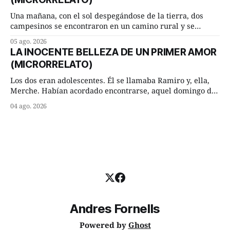
inmediato:
Una mañana, con el sol despegándose de la tierra, dos
campesinos se encontraron en un camino rural y se
detuvieron un momento a hablar. —¿Vienes de regar las
05 ago. 2026
remolachas, Manuel? —quiso saber uno. —Eso acabo de
LA INOCENTE BELLEZA DE UN PRIMER AMOR
hacer, Paco. ¿Cómo va ese maíz tuyo? --se interesó el otro.
(MICRORRELATO)
—De momento mejor
Los dos eran adolescentes. Él se llamaba Ramiro y, ella,
Merche. Habían acordado encontrarse, aquel domingo de
verano, a las ocho de la mañana en “La Herradura”. Un
04 ago. 2026
lugar del río que debía este nombre a la pronunciada
curva que la corriente fluvial presentaba en aquel punto.
Habían dispuesto que
Andres Fornells
Powered by
Ghost