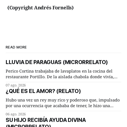
(Copyright Andrés Fornells)
READ MORE
LLUVIA DE PARAGUAS (MICRORRELATO)
Perico Cortina trabajaba de lavaplatos en la cocina del
restaurante Portillo. De la aislada chabola donde vivía,
hasta su lugar de trabajo y viceversa le significaban tres
07 ago. 2026
cuarto de hora andando a buen paso. Cierta noche,
¿QUÉ ES EL AMOR? (RELATO)
terminada su jornada laboral caminaba él hacía su mísera
morada cundo comenzó a llover
Hubo una vez un rey muy rico y poderoso que, impulsado
por una ocurrencia que acababa de tener, le hizo una
inesperada pregunta al más sabio de sus consejeros: —
06 ago. 2026
Dime, hombre sabio, ¿qué es el amor según tú? Su
SU HIJO RECIBÍA AYUDA DIVINA
consejero, que era muy prudente y astuto le respondió de
(MICRORRELATO)