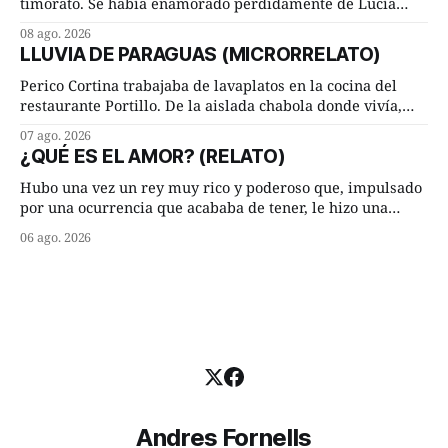
Brasil y
timorato. Se había enamorado perdidamente de Lucía
Arriate y ella le correspondía. En los placeres de cama, a
08 ago. 2026
ambos les iba de maravilla. Pero mantenían absoluta
LLUVIA DE PARAGUAS (MICRORRELATO)
discrepancia en un deseo ineluctable por parte de ella.
Lucía Arriate quería que ellos
Perico Cortina trabajaba de lavaplatos en la cocina del
restaurante Portillo. De la aislada chabola donde vivía,
hasta su lugar de trabajo y viceversa le significaban tres
07 ago. 2026
cuarto de hora andando a buen paso. Cierta noche,
¿QUÉ ES EL AMOR? (RELATO)
terminada su jornada laboral caminaba él hacía su mísera
morada cundo comenzó a llover
Hubo una vez un rey muy rico y poderoso que, impulsado
por una ocurrencia que acababa de tener, le hizo una
inesperada pregunta al más sabio de sus consejeros: —
06 ago. 2026
Dime, hombre sabio, ¿qué es el amor según tú? Su
consejero, que era muy prudente y astuto le respondió de
inmediato:
Andres Fornells