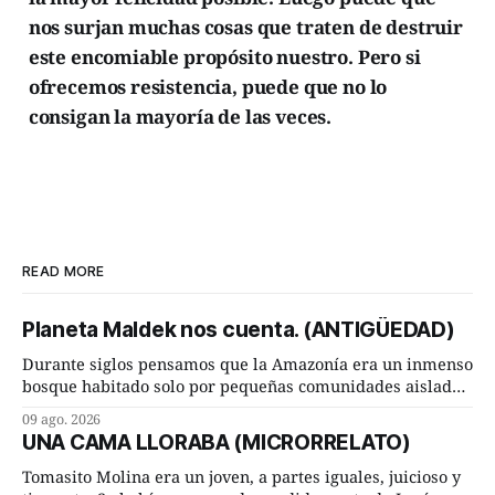
nos surjan muchas cosas que traten de destruir
este encomiable propósito nuestro. Pero si
ofrecemos resistencia, puede que no lo
consigan la mayoría de las veces.
READ MORE
Planeta Maldek nos cuenta. (ANTIGÜEDAD)
Durante siglos pensamos que la Amazonía era un inmenso
bosque habitado solo por pequeñas comunidades aisladas.
Hoy, la ciencia acaba de demostrar que esa historia estaba
09 ago. 2026
incompleta. Un equipo internacional de arqueólogos,
UNA CAMA LLORABA (MICRORRELATO)
liderado por el investigador finlandés Martti Pärssinen,
de la Universidad de Helsinki, junto con especialistas de
Tomasito Molina era un joven, a partes iguales, juicioso y