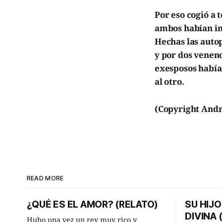
Por eso cogió a 
ambos habían in
Hechas las autop
y por dos veneno
exesposos había
al otro.
(Copyright Andr
READ MORE
¿QUÉ ES EL AMOR? (RELATO)
SU HIJO
DIVINA
Hubo una vez un rey muy rico y