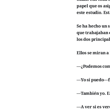
papel que os as
este estudio. Es
Se ha hecho un s
que trabajaban e
los dos principa
Ellos se miran a
—¿Podemos compo
—Yo sí puedo—f
—También yo. Es
—A ver si es ver