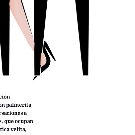
ción
con palmerita
rsaciones a
s, que ocupan
ica velita,