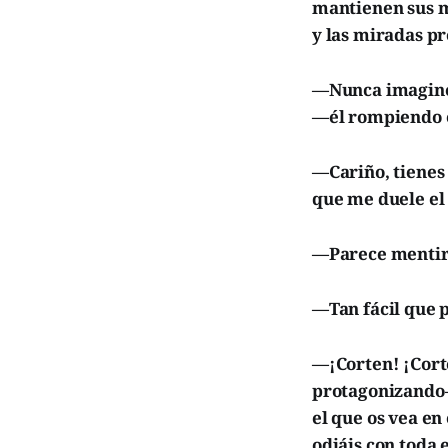
mantienen sus ma
y las miradas pr
—Nunca imaginé 
—él rompiendo e
—Cariño, tienes
que me duele el
—Parece mentira
—Tan fácil que 
—¡Corten! ¡Corte
protagonizando—.
el que os vea en
odiáis con toda 