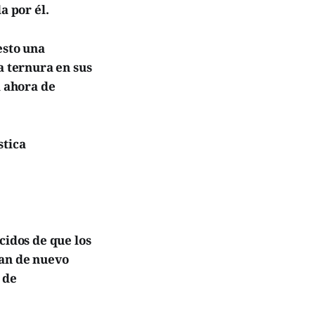
a por él.
esto una
 ternura en sus
a ahora de
stica
cidos de que los
ían de nuevo
 de