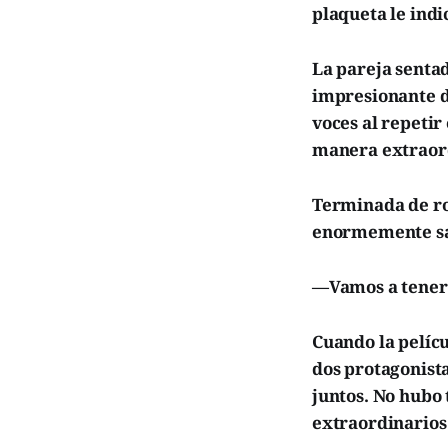
plaqueta le indi
La pareja sentad
impresionante d
voces al repetir
manera extraor
Terminada de ro
enormemente sa
—Vamos a tener 
Cuando la pelícu
dos protagonist
juntos. No hubo 
extraordinarios