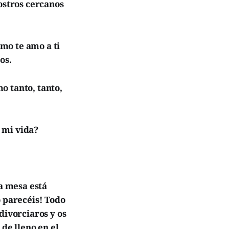
ostros cercanos
mo te amo a ti
os.
o tanto, tanto,
 mi vida?
la mesa está
o parecéis! Todo
divorciaros y os
de lleno en el