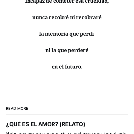
Incapaz de cometer esa crueldad,
nunca recobré ni recobraré
la memoria que perdí
ni la que perderé
en el futuro.
READ MORE
¿QUÉ ES EL AMOR? (RELATO)
Hubo una vez un rey muy rico y poderoso que, impulsado