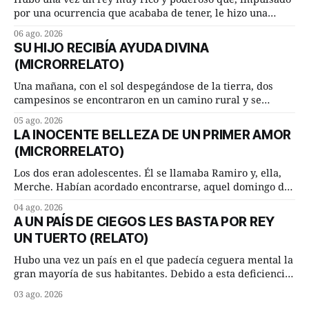
por una ocurrencia que acababa de tener, le hizo una
inesperada pregunta al más sabio de sus consejeros: —
06 ago. 2026
Dime, hombre sabio, ¿qué es el amor según tú? Su
SU HIJO RECIBÍA AYUDA DIVINA
consejero, que era muy prudente y astuto le respondió de
(MICRORRELATO)
inmediato:
Una mañana, con el sol despegándose de la tierra, dos
campesinos se encontraron en un camino rural y se
detuvieron un momento a hablar. —¿Vienes de regar las
05 ago. 2026
remolachas, Manuel? —quiso saber uno. —Eso acabo de
LA INOCENTE BELLEZA DE UN PRIMER AMOR
hacer, Paco. ¿Cómo va ese maíz tuyo? --se interesó el otro.
(MICRORRELATO)
—De momento mejor
Los dos eran adolescentes. Él se llamaba Ramiro y, ella,
Merche. Habían acordado encontrarse, aquel domingo de
verano, a las ocho de la mañana en “La Herradura”. Un
04 ago. 2026
lugar del río que debía este nombre a la pronunciada
A UN PAÍS DE CIEGOS LES BASTA POR REY
curva que la corriente fluvial presentaba en aquel punto.
UN TUERTO (RELATO)
Habían dispuesto que
Hubo una vez un país en el que padecía ceguera mental la
gran mayoría de sus habitantes. Debido a esta deficiencia,
multitud de ciegos mentales valiéndose de ser muy
03 ago. 2026
superiores en número a los que no padecían ninguna