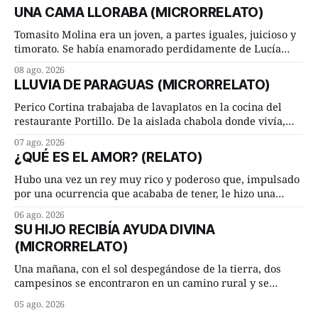
UNA CAMA LLORABA (MICRORRELATO)
Tomasito Molina era un joven, a partes iguales, juicioso y
timorato. Se había enamorado perdidamente de Lucía
Arriate y ella le correspondía. En los placeres de cama, a
08 ago. 2026
ambos les iba de maravilla. Pero mantenían absoluta
LLUVIA DE PARAGUAS (MICRORRELATO)
discrepancia en un deseo ineluctable por parte de ella.
Lucía Arriate quería que ellos
Perico Cortina trabajaba de lavaplatos en la cocina del
restaurante Portillo. De la aislada chabola donde vivía,
hasta su lugar de trabajo y viceversa le significaban tres
07 ago. 2026
cuarto de hora andando a buen paso. Cierta noche,
¿QUÉ ES EL AMOR? (RELATO)
terminada su jornada laboral caminaba él hacía su mísera
morada cundo comenzó a llover
Hubo una vez un rey muy rico y poderoso que, impulsado
por una ocurrencia que acababa de tener, le hizo una
inesperada pregunta al más sabio de sus consejeros: —
06 ago. 2026
Dime, hombre sabio, ¿qué es el amor según tú? Su
SU HIJO RECIBÍA AYUDA DIVINA
consejero, que era muy prudente y astuto le respondió de
(MICRORRELATO)
inmediato:
Una mañana, con el sol despegándose de la tierra, dos
campesinos se encontraron en un camino rural y se
detuvieron un momento a hablar. —¿Vienes de regar las
05 ago. 2026
remolachas, Manuel? —quiso saber uno. —Eso acabo de