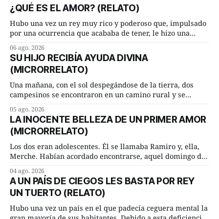
¿QUÉ ES EL AMOR? (RELATO)
Hubo una vez un rey muy rico y poderoso que, impulsado
por una ocurrencia que acababa de tener, le hizo una
inesperada pregunta al más sabio de sus consejeros: —
06 ago. 2026
Dime, hombre sabio, ¿qué es el amor según tú? Su
SU HIJO RECIBÍA AYUDA DIVINA
consejero, que era muy prudente y astuto le respondió de
(MICRORRELATO)
inmediato:
Una mañana, con el sol despegándose de la tierra, dos
campesinos se encontraron en un camino rural y se
detuvieron un momento a hablar. —¿Vienes de regar las
05 ago. 2026
remolachas, Manuel? —quiso saber uno. —Eso acabo de
LA INOCENTE BELLEZA DE UN PRIMER AMOR
hacer, Paco. ¿Cómo va ese maíz tuyo? --se interesó el otro.
(MICRORRELATO)
—De momento mejor
Los dos eran adolescentes. Él se llamaba Ramiro y, ella,
Merche. Habían acordado encontrarse, aquel domingo de
verano, a las ocho de la mañana en “La Herradura”. Un
04 ago. 2026
lugar del río que debía este nombre a la pronunciada
A UN PAÍS DE CIEGOS LES BASTA POR REY
curva que la corriente fluvial presentaba en aquel punto.
UN TUERTO (RELATO)
Habían dispuesto que
Hubo una vez un país en el que padecía ceguera mental la
gran mayoría de sus habitantes. Debido a esta deficiencia,