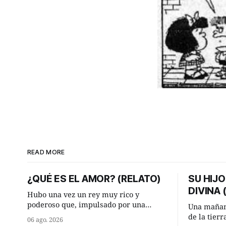
READ MORE
¿QUÉ ES EL AMOR? (RELATO)
SU HIJO
DIVINA
Hubo una vez un rey muy rico y
poderoso que, impulsado por una
Una mañan
ocurrencia que acababa de tener, le
de la tier
06 ago. 2026
hizo una inesperada pregunta al más