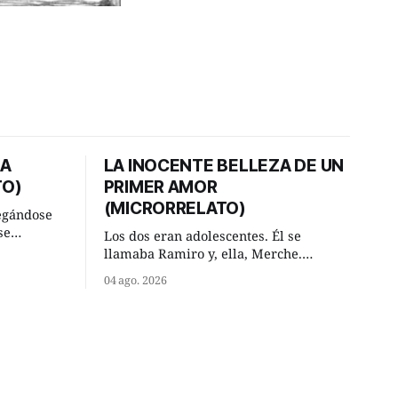
DA
LA INOCENTE BELLEZA DE UN
TO)
PRIMER AMOR
(MICRORRELATO)
egándose
se
Los dos eran adolescentes. Él se
ral y se
llamaba Ramiro y, ella, Merche.
ar. —
Habían acordado encontrarse, aquel
04 ago. 2026
has,
domingo de verano, a las ocho de la
mañana en “La Herradura”. Un lugar
va ese
del río que debía este nombre a la
 —De
pronunciada curva que la corriente
fluvial presentaba en aquel punto.
Habían dispuesto que