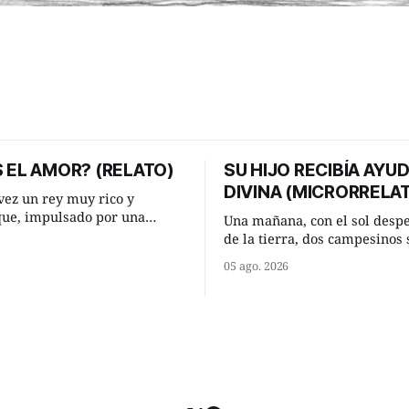
 EL AMOR? (RELATO)
SU HIJO RECIBÍA AYU
DIVINA (MICRORRELA
ez un rey muy rico y
que, impulsado por una
Una mañana, con el sol desp
 que acababa de tener, le
de la tierra, dos campesinos 
nesperada pregunta al más
encontraron en un camino ru
05 ago. 2026
consejeros: —Dime,
detuvieron un momento a habl
io, ¿qué es el amor según
¿Vienes de regar las remolac
Manuel? —quiso saber uno. —Eso
e respondió de inmediato:
acabo de hacer, Paco. ¿Cómo 
maíz tuyo? --se interesó el otro.
momento mejor