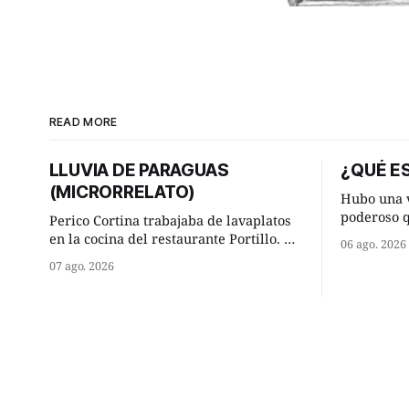
READ MORE
LLUVIA DE PARAGUAS
¿QUÉ ES
(MICRORRELATO)
Hubo una v
poderoso 
Perico Cortina trabajaba de lavaplatos
ocurrencia
en la cocina del restaurante Portillo. De
06 ago. 2026
hizo una i
la aislada chabola donde vivía, hasta su
07 ago. 2026
sabio de sus 
lugar de trabajo y viceversa le
hombre sab
significaban tres cuarto de hora
tú? Su consejero, que era muy prudente
andando a buen paso. Cierta noche,
y astuto l
terminada su jornada laboral caminaba
él hacía su mísera morada cundo
comenzó a llover