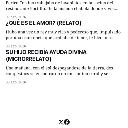
Lucía Arriate quería que ellos
Perico Cortina trabajaba de lavaplatos en la cocina del
restaurante Portillo. De la aislada chabola donde vivía,
hasta su lugar de trabajo y viceversa le significaban tres
07 ago. 2026
cuarto de hora andando a buen paso. Cierta noche,
¿QUÉ ES EL AMOR? (RELATO)
terminada su jornada laboral caminaba él hacía su mísera
morada cundo comenzó a llover
Hubo una vez un rey muy rico y poderoso que, impulsado
por una ocurrencia que acababa de tener, le hizo una
inesperada pregunta al más sabio de sus consejeros: —
06 ago. 2026
Dime, hombre sabio, ¿qué es el amor según tú? Su
SU HIJO RECIBÍA AYUDA DIVINA
consejero, que era muy prudente y astuto le respondió de
(MICRORRELATO)
inmediato:
Una mañana, con el sol despegándose de la tierra, dos
campesinos se encontraron en un camino rural y se
detuvieron un momento a hablar. —¿Vienes de regar las
05 ago. 2026
remolachas, Manuel? —quiso saber uno. —Eso acabo de
hacer, Paco. ¿Cómo va ese maíz tuyo? --se interesó el otro.
—De momento mejor