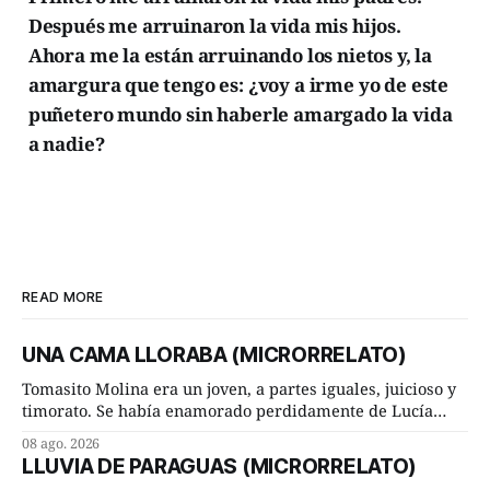
Después me arruinaron la vida mis hijos.
Ahora me la están arruinando los nietos y, la
amargura que tengo es: ¿voy a irme yo de este
puñetero mundo sin haberle amargado la vida
a nadie?
READ MORE
UNA CAMA LLORABA (MICRORRELATO)
Tomasito Molina era un joven, a partes iguales, juicioso y
timorato. Se había enamorado perdidamente de Lucía
Arriate y ella le correspondía. En los placeres de cama, a
08 ago. 2026
ambos les iba de maravilla. Pero mantenían absoluta
LLUVIA DE PARAGUAS (MICRORRELATO)
discrepancia en un deseo ineluctable por parte de ella.