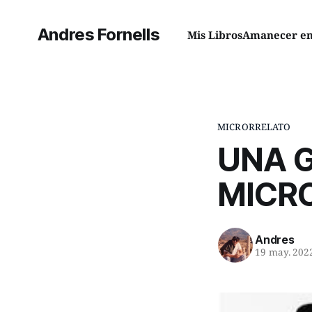
Andres Fornells
Mis Libros
Amanecer en 
MICRORRELATO
UNA G
MICR
Andres
19 may. 202