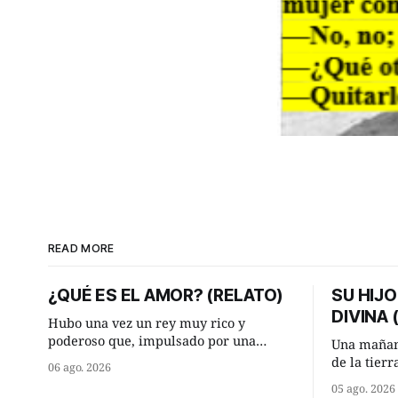
READ MORE
¿QUÉ ES EL AMOR? (RELATO)
SU HIJO
DIVINA
Hubo una vez un rey muy rico y
poderoso que, impulsado por una
Una mañan
ocurrencia que acababa de tener, le
de la tier
06 ago. 2026
hizo una inesperada pregunta al más
encontraro
05 ago. 2026
sabio de sus consejeros: —Dime,
detuvieron