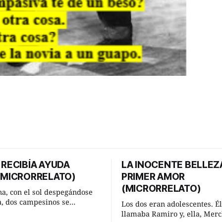
 RECIBÍA AYUDA
LA INOCENTE BELLEZ
 (MICRORRELATO)
PRIMER AMOR
(MICRORRELATO)
a, con el sol despegándose
ra, dos campesinos se
Los dos eran adolescentes. Él
n en un camino rural y se
llamaba Ramiro y, ella, Merc
 un momento a hablar. —