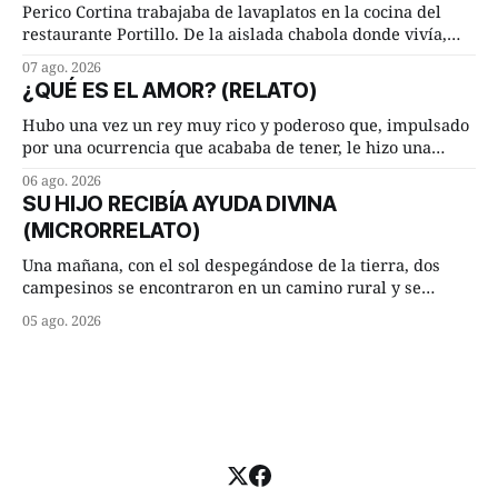
Lucía Arriate quería que ellos
Perico Cortina trabajaba de lavaplatos en la cocina del
restaurante Portillo. De la aislada chabola donde vivía,
hasta su lugar de trabajo y viceversa le significaban tres
07 ago. 2026
cuarto de hora andando a buen paso. Cierta noche,
¿QUÉ ES EL AMOR? (RELATO)
terminada su jornada laboral caminaba él hacía su mísera
morada cundo comenzó a llover
Hubo una vez un rey muy rico y poderoso que, impulsado
por una ocurrencia que acababa de tener, le hizo una
inesperada pregunta al más sabio de sus consejeros: —
06 ago. 2026
Dime, hombre sabio, ¿qué es el amor según tú? Su
SU HIJO RECIBÍA AYUDA DIVINA
consejero, que era muy prudente y astuto le respondió de
(MICRORRELATO)
inmediato:
Una mañana, con el sol despegándose de la tierra, dos
campesinos se encontraron en un camino rural y se
detuvieron un momento a hablar. —¿Vienes de regar las
05 ago. 2026
remolachas, Manuel? —quiso saber uno. —Eso acabo de
hacer, Paco. ¿Cómo va ese maíz tuyo? --se interesó el otro.
—De momento mejor