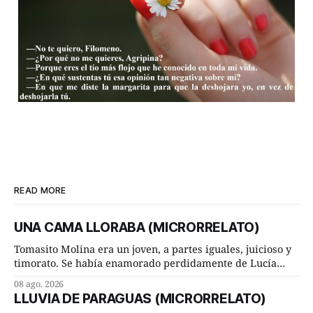
READ MORE
UNA CAMA LLORABA (MICRORRELATO)
Tomasito Molina era un joven, a partes iguales, juicioso y
timorato. Se había enamorado perdidamente de Lucía
Arriate y ella le correspondía. En los placeres de cama, a
08 ago. 2026
ambos les iba de maravilla. Pero mantenían absoluta
LLUVIA DE PARAGUAS (MICRORRELATO)
discrepancia en un deseo ineluctable por parte de ella.