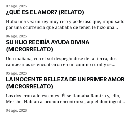
hasta su lugar de trabajo y viceversa le significaban tres
07 ago. 2026
cuarto de hora andando a buen paso. Cierta noche,
¿QUÉ ES EL AMOR? (RELATO)
terminada su jornada laboral caminaba él hacía su mísera
morada cundo comenzó a llover
Hubo una vez un rey muy rico y poderoso que, impulsado
por una ocurrencia que acababa de tener, le hizo una
inesperada pregunta al más sabio de sus consejeros: —
06 ago. 2026
Dime, hombre sabio, ¿qué es el amor según tú? Su
SU HIJO RECIBÍA AYUDA DIVINA
consejero, que era muy prudente y astuto le respondió de
(MICRORRELATO)
inmediato:
Una mañana, con el sol despegándose de la tierra, dos
campesinos se encontraron en un camino rural y se
detuvieron un momento a hablar. —¿Vienes de regar las
05 ago. 2026
remolachas, Manuel? —quiso saber uno. —Eso acabo de
LA INOCENTE BELLEZA DE UN PRIMER AMOR
hacer, Paco. ¿Cómo va ese maíz tuyo? --se interesó el otro.
(MICRORRELATO)
—De momento mejor
Los dos eran adolescentes. Él se llamaba Ramiro y, ella,
Merche. Habían acordado encontrarse, aquel domingo de
verano, a las ocho de la mañana en “La Herradura”. Un
04 ago. 2026
lugar del río que debía este nombre a la pronunciada
curva que la corriente fluvial presentaba en aquel punto.
Habían dispuesto que