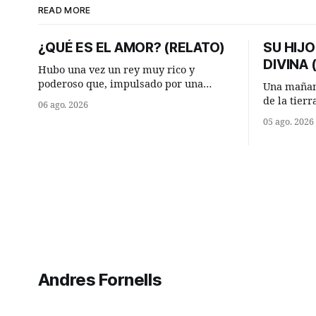
READ MORE
¿QUÉ ES EL AMOR? (RELATO)
SU HIJO
DIVINA
Hubo una vez un rey muy rico y
poderoso que, impulsado por una
Una mañan
ocurrencia que acababa de tener, le
de la tier
06 ago. 2026
hizo una inesperada pregunta al más
encontraro
05 ago. 2026
sabio de sus consejeros: —Dime,
detuvieron
hombre sabio, ¿qué es el amor según
¿Vienes de
tú? Su consejero, que era muy prudente
Manuel? —qu
y astuto le respondió de inmediato:
acabo de h
maíz tuyo? -
momento 
Andres Fornells