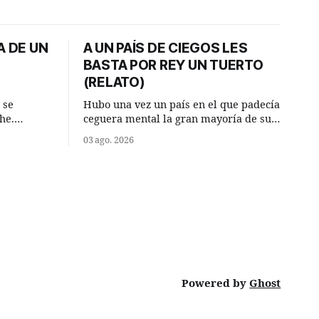
A DE UN
A UN PAÍS DE CIEGOS LES
BASTA POR REY UN TUERTO
(RELATO)
 se
Hubo una vez un país en el que padecía
he.
ceguera mental la gran mayoría de sus
, aquel
habitantes. Debido a esta deficiencia,
03 ago. 2026
o de la
multitud de ciegos mentales valiéndose
Un lugar
de ser muy superiores en número a los
e a la
que no padecían ninguna dificultad
riente
visual, decidieron que, para gobernar
punto.
sus vidas bastaría y sobraría con
Powered by
Ghost