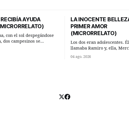
 RECIBÍA AYUDA
LA INOCENTE BELLEZ
 (MICRORRELATO)
PRIMER AMOR
(MICRORRELATO)
a, con el sol despegándose
ra, dos campesinos se
Los dos eran adolescentes. Él
n en un camino rural y se
llamaba Ramiro y, ella, Merc
 un momento a hablar. —
Habían acordado encontrarse
04 ago. 2026
 regar las remolachas,
domingo de verano, a las och
iso saber uno. —Eso
mañana en “La Herradura”. 
acer, Paco. ¿Cómo va ese
del río que debía este nombr
-se interesó el otro. —De
pronunciada curva que la cor
mejor
fluvial presentaba en aquel 
Habían dispuesto que