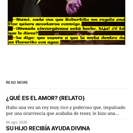
READ MORE
¿QUÉ ES EL AMOR? (RELATO)
Hubo una vez un rey muy rico y poderoso que, impulsado
por una ocurrencia que acababa de tener, le hizo una
inesperada pregunta al más sabio de sus consejeros: —
06 ago. 2026
Dime, hombre sabio, ¿qué es el amor según tú? Su
SU HIJO RECIBÍA AYUDA DIVINA
consejero, que era muy prudente y astuto le respondió de