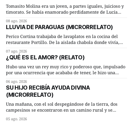
Tomasito Molina era un joven, a partes iguales, juicioso y
timorato. Se había enamorado perdidamente de Lucía
Arriate y ella le correspondía. En los placeres de cama, a
08 ago. 2026
ambos les iba de maravilla. Pero mantenían absoluta
LLUVIA DE PARAGUAS (MICRORRELATO)
discrepancia en un deseo ineluctable por parte de ella.
Lucía Arriate quería que ellos
Perico Cortina trabajaba de lavaplatos en la cocina del
restaurante Portillo. De la aislada chabola donde vivía,
hasta su lugar de trabajo y viceversa le significaban tres
07 ago. 2026
cuarto de hora andando a buen paso. Cierta noche,
¿QUÉ ES EL AMOR? (RELATO)
terminada su jornada laboral caminaba él hacía su mísera
morada cundo comenzó a llover
Hubo una vez un rey muy rico y poderoso que, impulsado
por una ocurrencia que acababa de tener, le hizo una
inesperada pregunta al más sabio de sus consejeros: —
06 ago. 2026
Dime, hombre sabio, ¿qué es el amor según tú? Su
SU HIJO RECIBÍA AYUDA DIVINA
consejero, que era muy prudente y astuto le respondió de
(MICRORRELATO)
inmediato:
Una mañana, con el sol despegándose de la tierra, dos
campesinos se encontraron en un camino rural y se
detuvieron un momento a hablar. —¿Vienes de regar las
05 ago. 2026
remolachas, Manuel? —quiso saber uno. —Eso acabo de
hacer, Paco. ¿Cómo va ese maíz tuyo? --se interesó el otro.