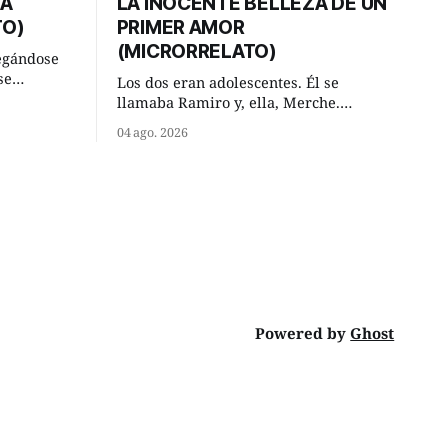
DA
LA INOCENTE BELLEZA DE UN
TO)
PRIMER AMOR
(MICRORRELATO)
egándose
se
Los dos eran adolescentes. Él se
ral y se
llamaba Ramiro y, ella, Merche.
ar. —
Habían acordado encontrarse, aquel
04 ago. 2026
has,
domingo de verano, a las ocho de la
mañana en “La Herradura”. Un lugar
va ese
del río que debía este nombre a la
 —De
pronunciada curva que la corriente
fluvial presentaba en aquel punto.
Habían dispuesto que
Powered by
Ghost