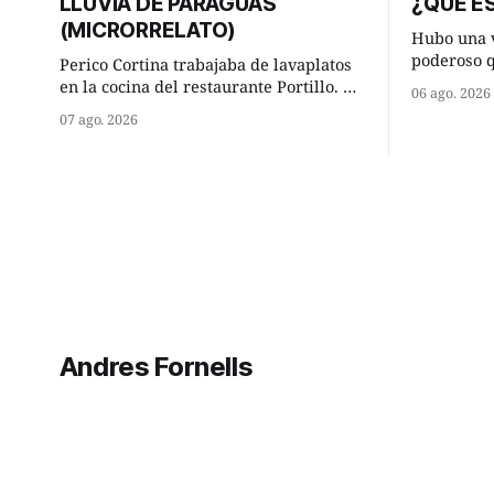
LLUVIA DE PARAGUAS
¿QUÉ ES
(MICRORRELATO)
Hubo una v
poderoso 
Perico Cortina trabajaba de lavaplatos
ocurrencia
en la cocina del restaurante Portillo. De
06 ago. 2026
hizo una i
la aislada chabola donde vivía, hasta su
07 ago. 2026
sabio de sus 
lugar de trabajo y viceversa le
hombre sab
significaban tres cuarto de hora
tú? Su consejero, que era muy prudente
andando a buen paso. Cierta noche,
y astuto l
terminada su jornada laboral caminaba
él hacía su mísera morada cundo
comenzó a llover
Andres Fornells