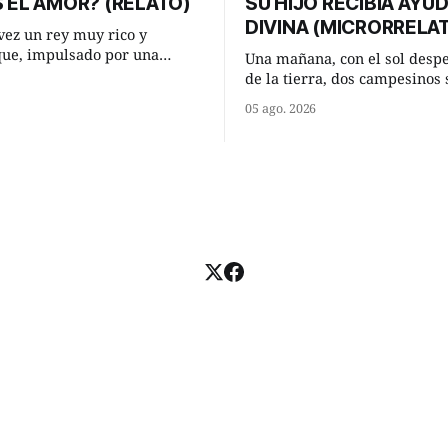
 EL AMOR? (RELATO)
SU HIJO RECIBÍA AYU
DIVINA (MICRORRELA
ez un rey muy rico y
que, impulsado por una
Una mañana, con el sol desp
 que acababa de tener, le
de la tierra, dos campesinos 
nesperada pregunta al más
encontraron en un camino ru
05 ago. 2026
consejeros: —Dime,
detuvieron un momento a habl
io, ¿qué es el amor según
¿Vienes de regar las remolac
Manuel? —quiso saber uno. —Eso
e respondió de inmediato:
acabo de hacer, Paco. ¿Cómo 
maíz tuyo? --se interesó el otro.
momento mejor