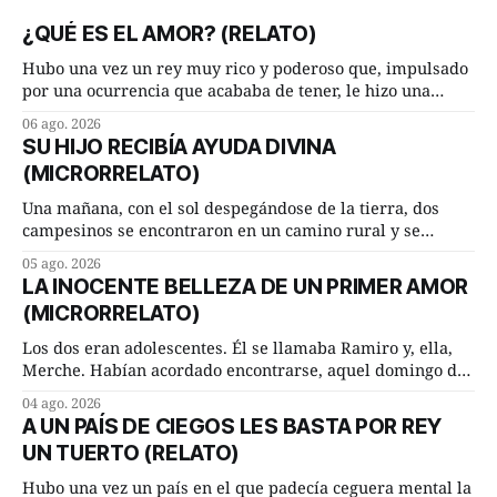
¿QUÉ ES EL AMOR? (RELATO)
Hubo una vez un rey muy rico y poderoso que, impulsado
por una ocurrencia que acababa de tener, le hizo una
inesperada pregunta al más sabio de sus consejeros: —
06 ago. 2026
Dime, hombre sabio, ¿qué es el amor según tú? Su
SU HIJO RECIBÍA AYUDA DIVINA
consejero, que era muy prudente y astuto le respondió de
(MICRORRELATO)
inmediato:
Una mañana, con el sol despegándose de la tierra, dos
campesinos se encontraron en un camino rural y se
detuvieron un momento a hablar. —¿Vienes de regar las
05 ago. 2026
remolachas, Manuel? —quiso saber uno. —Eso acabo de
LA INOCENTE BELLEZA DE UN PRIMER AMOR
hacer, Paco. ¿Cómo va ese maíz tuyo? --se interesó el otro.
(MICRORRELATO)
—De momento mejor
Los dos eran adolescentes. Él se llamaba Ramiro y, ella,
Merche. Habían acordado encontrarse, aquel domingo de
verano, a las ocho de la mañana en “La Herradura”. Un
04 ago. 2026
lugar del río que debía este nombre a la pronunciada
A UN PAÍS DE CIEGOS LES BASTA POR REY
curva que la corriente fluvial presentaba en aquel punto.
UN TUERTO (RELATO)
Habían dispuesto que
Hubo una vez un país en el que padecía ceguera mental la