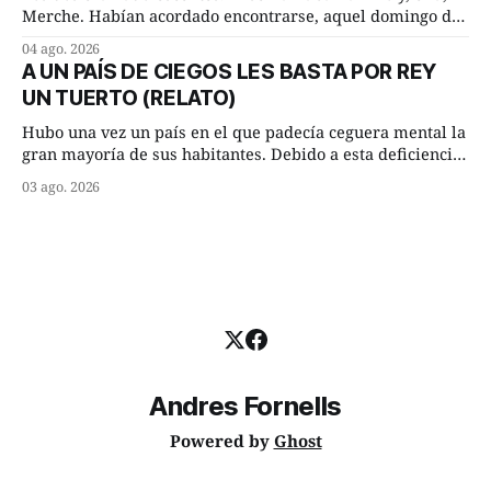
Merche. Habían acordado encontrarse, aquel domingo de
verano, a las ocho de la mañana en “La Herradura”. Un
04 ago. 2026
lugar del río que debía este nombre a la pronunciada
A UN PAÍS DE CIEGOS LES BASTA POR REY
curva que la corriente fluvial presentaba en aquel punto.
UN TUERTO (RELATO)
Habían dispuesto que
Hubo una vez un país en el que padecía ceguera mental la
gran mayoría de sus habitantes. Debido a esta deficiencia,
multitud de ciegos mentales valiéndose de ser muy
03 ago. 2026
superiores en número a los que no padecían ninguna
dificultad visual, decidieron que, para gobernar sus vidas
bastaría y sobraría con
Andres Fornells
Powered by
Ghost