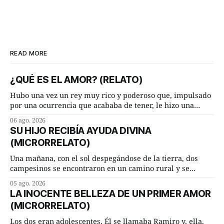
READ MORE
¿QUÉ ES EL AMOR? (RELATO)
Hubo una vez un rey muy rico y poderoso que, impulsado
por una ocurrencia que acababa de tener, le hizo una
inesperada pregunta al más sabio de sus consejeros: —
06 ago. 2026
Dime, hombre sabio, ¿qué es el amor según tú? Su
SU HIJO RECIBÍA AYUDA DIVINA
consejero, que era muy prudente y astuto le respondió de
(MICRORRELATO)
inmediato:
Una mañana, con el sol despegándose de la tierra, dos
campesinos se encontraron en un camino rural y se
detuvieron un momento a hablar. —¿Vienes de regar las
05 ago. 2026
remolachas, Manuel? —quiso saber uno. —Eso acabo de
LA INOCENTE BELLEZA DE UN PRIMER AMOR
hacer, Paco. ¿Cómo va ese maíz tuyo? --se interesó el otro.
(MICRORRELATO)
—De momento mejor
Los dos eran adolescentes. Él se llamaba Ramiro y, ella,