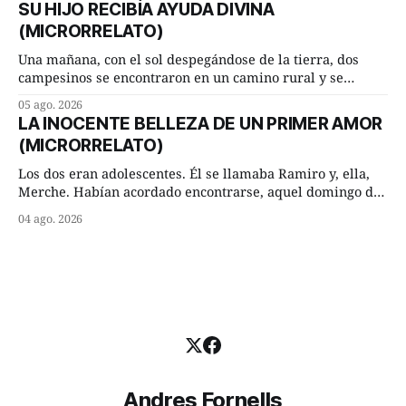
SU HIJO RECIBÍA AYUDA DIVINA
consejero, que era muy prudente y astuto le respondió de
(MICRORRELATO)
inmediato:
Una mañana, con el sol despegándose de la tierra, dos
campesinos se encontraron en un camino rural y se
detuvieron un momento a hablar. —¿Vienes de regar las
05 ago. 2026
remolachas, Manuel? —quiso saber uno. —Eso acabo de
LA INOCENTE BELLEZA DE UN PRIMER AMOR
hacer, Paco. ¿Cómo va ese maíz tuyo? --se interesó el otro.
(MICRORRELATO)
—De momento mejor
Los dos eran adolescentes. Él se llamaba Ramiro y, ella,
Merche. Habían acordado encontrarse, aquel domingo de
verano, a las ocho de la mañana en “La Herradura”. Un
04 ago. 2026
lugar del río que debía este nombre a la pronunciada
curva que la corriente fluvial presentaba en aquel punto.
Habían dispuesto que
Andres Fornells