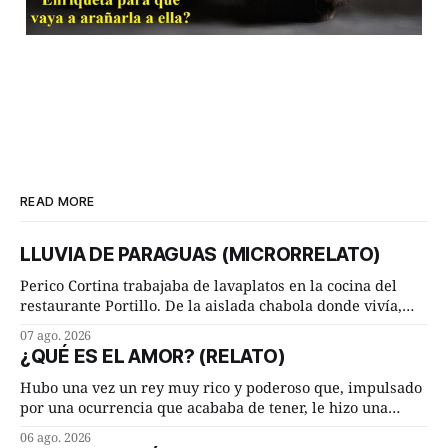
READ MORE
LLUVIA DE PARAGUAS (MICRORRELATO)
Perico Cortina trabajaba de lavaplatos en la cocina del
restaurante Portillo. De la aislada chabola donde vivía,
hasta su lugar de trabajo y viceversa le significaban tres
07 ago. 2026
cuarto de hora andando a buen paso. Cierta noche,
¿QUÉ ES EL AMOR? (RELATO)
terminada su jornada laboral caminaba él hacía su mísera
morada cundo comenzó a llover
Hubo una vez un rey muy rico y poderoso que, impulsado
por una ocurrencia que acababa de tener, le hizo una
inesperada pregunta al más sabio de sus consejeros: —
06 ago. 2026
Dime, hombre sabio, ¿qué es el amor según tú? Su