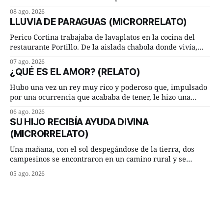
Arriate y ella le correspondía. En los placeres de cama, a
08 ago. 2026
ambos les iba de maravilla. Pero mantenían absoluta
LLUVIA DE PARAGUAS (MICRORRELATO)
discrepancia en un deseo ineluctable por parte de ella.
Lucía Arriate quería que ellos
Perico Cortina trabajaba de lavaplatos en la cocina del
restaurante Portillo. De la aislada chabola donde vivía,
hasta su lugar de trabajo y viceversa le significaban tres
07 ago. 2026
cuarto de hora andando a buen paso. Cierta noche,
¿QUÉ ES EL AMOR? (RELATO)
terminada su jornada laboral caminaba él hacía su mísera
morada cundo comenzó a llover
Hubo una vez un rey muy rico y poderoso que, impulsado
por una ocurrencia que acababa de tener, le hizo una
inesperada pregunta al más sabio de sus consejeros: —
06 ago. 2026
Dime, hombre sabio, ¿qué es el amor según tú? Su
SU HIJO RECIBÍA AYUDA DIVINA
consejero, que era muy prudente y astuto le respondió de
(MICRORRELATO)
inmediato:
Una mañana, con el sol despegándose de la tierra, dos
campesinos se encontraron en un camino rural y se
detuvieron un momento a hablar. —¿Vienes de regar las
05 ago. 2026
remolachas, Manuel? —quiso saber uno. —Eso acabo de
hacer, Paco. ¿Cómo va ese maíz tuyo? --se interesó el otro.
—De momento mejor