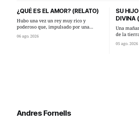
¿QUÉ ES EL AMOR? (RELATO)
SU HIJO
DIVINA
Hubo una vez un rey muy rico y
poderoso que, impulsado por una
Una mañan
ocurrencia que acababa de tener, le
de la tier
06 ago. 2026
hizo una inesperada pregunta al más
encontraro
05 ago. 2026
sabio de sus consejeros: —Dime,
detuvieron
hombre sabio, ¿qué es el amor según
¿Vienes de
tú? Su consejero, que era muy prudente
Manuel? —qu
y astuto le respondió de inmediato:
acabo de h
maíz tuyo? -
momento 
Andres Fornells