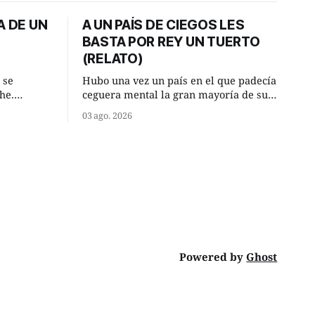
A DE UN
A UN PAÍS DE CIEGOS LES
BASTA POR REY UN TUERTO
(RELATO)
 se
Hubo una vez un país en el que padecía
he.
ceguera mental la gran mayoría de sus
, aquel
habitantes. Debido a esta deficiencia,
03 ago. 2026
o de la
multitud de ciegos mentales valiéndose
Un lugar
de ser muy superiores en número a los
e a la
que no padecían ninguna dificultad
riente
visual, decidieron que, para gobernar
punto.
sus vidas bastaría y sobraría con
Powered by
Ghost