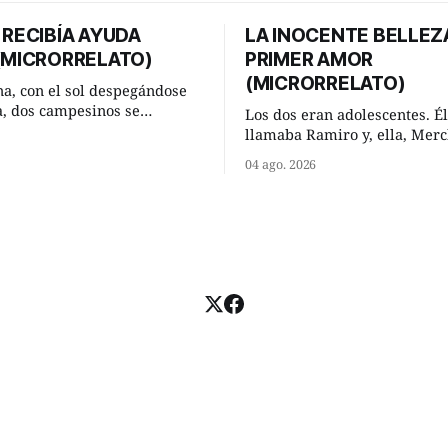
 RECIBÍA AYUDA
LA INOCENTE BELLEZ
 (MICRORRELATO)
PRIMER AMOR
(MICRORRELATO)
a, con el sol despegándose
ra, dos campesinos se
Los dos eran adolescentes. Él
n en un camino rural y se
llamaba Ramiro y, ella, Merc
 un momento a hablar. —
Habían acordado encontrarse
04 ago. 2026
 regar las remolachas,
domingo de verano, a las och
iso saber uno. —Eso
mañana en “La Herradura”. 
acer, Paco. ¿Cómo va ese
del río que debía este nombr
-se interesó el otro. —De
pronunciada curva que la cor
mejor
fluvial presentaba en aquel 
Habían dispuesto que