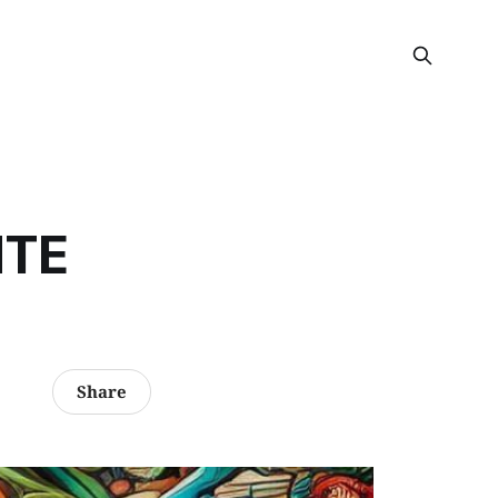
NTE
Share