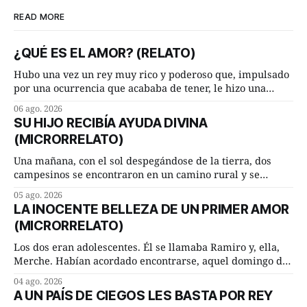
READ MORE
¿QUÉ ES EL AMOR? (RELATO)
Hubo una vez un rey muy rico y poderoso que, impulsado
por una ocurrencia que acababa de tener, le hizo una
inesperada pregunta al más sabio de sus consejeros: —
06 ago. 2026
Dime, hombre sabio, ¿qué es el amor según tú? Su
SU HIJO RECIBÍA AYUDA DIVINA
consejero, que era muy prudente y astuto le respondió de
(MICRORRELATO)
inmediato:
Una mañana, con el sol despegándose de la tierra, dos
campesinos se encontraron en un camino rural y se
detuvieron un momento a hablar. —¿Vienes de regar las
05 ago. 2026
remolachas, Manuel? —quiso saber uno. —Eso acabo de
LA INOCENTE BELLEZA DE UN PRIMER AMOR
hacer, Paco. ¿Cómo va ese maíz tuyo? --se interesó el otro.
(MICRORRELATO)
—De momento mejor
Los dos eran adolescentes. Él se llamaba Ramiro y, ella,
Merche. Habían acordado encontrarse, aquel domingo de
verano, a las ocho de la mañana en “La Herradura”. Un
04 ago. 2026
lugar del río que debía este nombre a la pronunciada
A UN PAÍS DE CIEGOS LES BASTA POR REY
curva que la corriente fluvial presentaba en aquel punto.