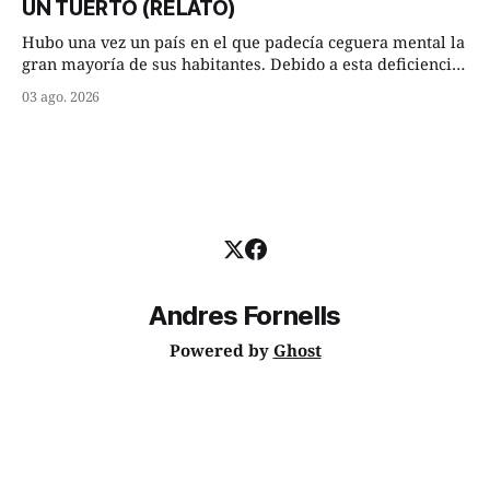
UN TUERTO (RELATO)
Habían dispuesto que
Hubo una vez un país en el que padecía ceguera mental la
gran mayoría de sus habitantes. Debido a esta deficiencia,
multitud de ciegos mentales valiéndose de ser muy
03 ago. 2026
superiores en número a los que no padecían ninguna
dificultad visual, decidieron que, para gobernar sus vidas
bastaría y sobraría con
Andres Fornells
Powered by
Ghost