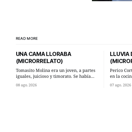
READ MORE
UNA CAMA LLORABA
LLUVIA
(MICRORRELATO)
(MICRO
Tomasito Molina era un joven, a partes
Perico Cor
iguales, juicioso y timorato. Se había
en la cocin
enamorado perdidamente de Lucía
la aislada
08 ago. 2026
07 ago. 2026
Arriate y ella le correspondía. En los
lugar de tr
placeres de cama, a ambos les iba de
significab
maravilla. Pero mantenían absoluta
andando a buen p
discrepancia en un deseo ineluctable
terminada 
por parte de ella. Lucía Arriate quería
él hacía s
que ellos
comenzó a 