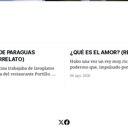
 DE PARAGUAS
¿QUÉ ES EL AMOR? (R
RRELATO)
Hubo una vez un rey muy ric
poderoso que, impulsado po
tina trabajaba de lavaplatos
ocurrencia que acababa de te
a del restaurante Portillo. De
06 ago. 2026
hizo una inesperada pregunt
 chabola donde vivía, hasta su
sabio de sus consejeros: —Dime,
abajo y viceversa le
hombre sabio, ¿qué es el am
an tres cuarto de hora
tú? Su consejero, que era muy prudente
aso. Cierta noche,
y astuto le respondió de inme
su jornada laboral caminaba
u mísera morada cundo
llover