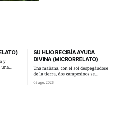
ELATO)
SU HIJO RECIBÍA AYUDA
DIVINA (MICRORRELATO)
o y
r una
Una mañana, con el sol despegándose
ner, le
de la tierra, dos campesinos se
a al más
encontraron en un camino rural y se
05 ago. 2026
detuvieron un momento a hablar. —
or según
¿Vienes de regar las remolachas,
Manuel? —quiso saber uno. —Eso
diato:
acabo de hacer, Paco. ¿Cómo va ese
maíz tuyo? --se interesó el otro. —De
momento mejor