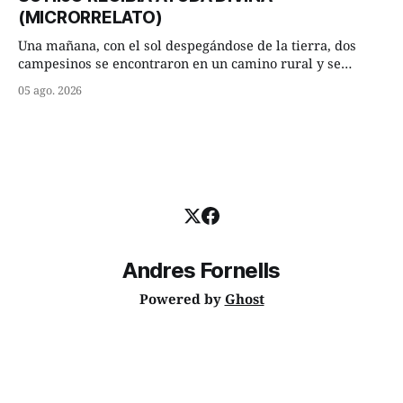
consejero, que era muy prudente y astuto le respondió de
(MICRORRELATO)
inmediato:
Una mañana, con el sol despegándose de la tierra, dos
campesinos se encontraron en un camino rural y se
detuvieron un momento a hablar. —¿Vienes de regar las
05 ago. 2026
remolachas, Manuel? —quiso saber uno. —Eso acabo de
hacer, Paco. ¿Cómo va ese maíz tuyo? --se interesó el otro.
—De momento mejor
Andres Fornells
Powered by
Ghost