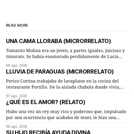
READ MORE
UNA CAMA LLORABA (MICRORRELATO)
Tomasito Molina era un joven, a partes iguales, juicioso y
timorato. Se había enamorado perdidamente de Lucía
Arriate y ella le correspondía. En los placeres de cama, a
08 ago. 2026
ambos les iba de maravilla. Pero mantenían absoluta
LLUVIA DE PARAGUAS (MICRORRELATO)
discrepancia en un deseo ineluctable por parte de ella.
Lucía Arriate quería que ellos
Perico Cortina trabajaba de lavaplatos en la cocina del
restaurante Portillo. De la aislada chabola donde vivía,
hasta su lugar de trabajo y viceversa le significaban tres
07 ago. 2026
cuarto de hora andando a buen paso. Cierta noche,
¿QUÉ ES EL AMOR? (RELATO)
terminada su jornada laboral caminaba él hacía su mísera
morada cundo comenzó a llover
Hubo una vez un rey muy rico y poderoso que, impulsado
por una ocurrencia que acababa de tener, le hizo una
inesperada pregunta al más sabio de sus consejeros: —
06 ago. 2026
Dime, hombre sabio, ¿qué es el amor según tú? Su
SU HIJO RECIBÍA AYUDA DIVINA