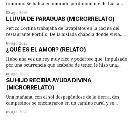
timorato. Se había enamorado perdidamente de Lucía
Arriate y ella le correspondía. En los placeres de cama, a
08 ago. 2026
ambos les iba de maravilla. Pero mantenían absoluta
LLUVIA DE PARAGUAS (MICRORRELATO)
discrepancia en un deseo ineluctable por parte de ella.
Lucía Arriate quería que ellos
Perico Cortina trabajaba de lavaplatos en la cocina del
restaurante Portillo. De la aislada chabola donde vivía,
hasta su lugar de trabajo y viceversa le significaban tres
07 ago. 2026
cuarto de hora andando a buen paso. Cierta noche,
¿QUÉ ES EL AMOR? (RELATO)
terminada su jornada laboral caminaba él hacía su mísera
morada cundo comenzó a llover
Hubo una vez un rey muy rico y poderoso que, impulsado
por una ocurrencia que acababa de tener, le hizo una
inesperada pregunta al más sabio de sus consejeros: —
06 ago. 2026
Dime, hombre sabio, ¿qué es el amor según tú? Su
SU HIJO RECIBÍA AYUDA DIVINA
consejero, que era muy prudente y astuto le respondió de
(MICRORRELATO)
inmediato:
Una mañana, con el sol despegándose de la tierra, dos
campesinos se encontraron en un camino rural y se
detuvieron un momento a hablar. —¿Vienes de regar las
05 ago. 2026
remolachas, Manuel? —quiso saber uno. —Eso acabo de
hacer, Paco. ¿Cómo va ese maíz tuyo? --se interesó el otro.
—De momento mejor