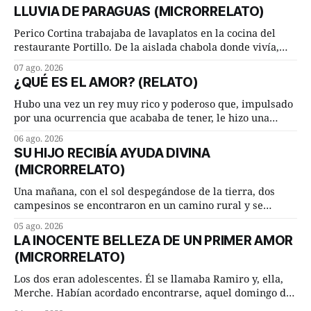
LLUVIA DE PARAGUAS (MICRORRELATO)
Perico Cortina trabajaba de lavaplatos en la cocina del
restaurante Portillo. De la aislada chabola donde vivía,
hasta su lugar de trabajo y viceversa le significaban tres
07 ago. 2026
cuarto de hora andando a buen paso. Cierta noche,
¿QUÉ ES EL AMOR? (RELATO)
terminada su jornada laboral caminaba él hacía su mísera
morada cundo comenzó a llover
Hubo una vez un rey muy rico y poderoso que, impulsado
por una ocurrencia que acababa de tener, le hizo una
inesperada pregunta al más sabio de sus consejeros: —
06 ago. 2026
Dime, hombre sabio, ¿qué es el amor según tú? Su
SU HIJO RECIBÍA AYUDA DIVINA
consejero, que era muy prudente y astuto le respondió de
(MICRORRELATO)
inmediato:
Una mañana, con el sol despegándose de la tierra, dos
campesinos se encontraron en un camino rural y se
detuvieron un momento a hablar. —¿Vienes de regar las
05 ago. 2026
remolachas, Manuel? —quiso saber uno. —Eso acabo de
LA INOCENTE BELLEZA DE UN PRIMER AMOR
hacer, Paco. ¿Cómo va ese maíz tuyo? --se interesó el otro.
(MICRORRELATO)
—De momento mejor
Los dos eran adolescentes. Él se llamaba Ramiro y, ella,
Merche. Habían acordado encontrarse, aquel domingo de
verano, a las ocho de la mañana en “La Herradura”. Un