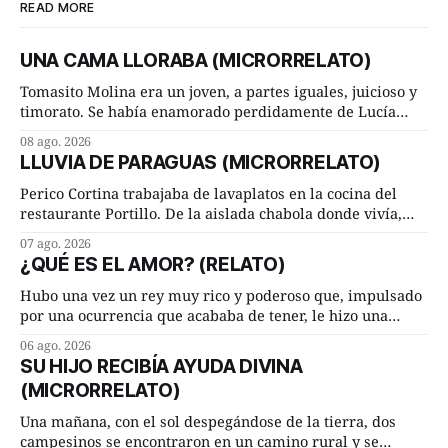
READ MORE
UNA CAMA LLORABA (MICRORRELATO)
Tomasito Molina era un joven, a partes iguales, juicioso y
timorato. Se había enamorado perdidamente de Lucía
Arriate y ella le correspondía. En los placeres de cama, a
08 ago. 2026
ambos les iba de maravilla. Pero mantenían absoluta
LLUVIA DE PARAGUAS (MICRORRELATO)
discrepancia en un deseo ineluctable por parte de ella.
Lucía Arriate quería que ellos
Perico Cortina trabajaba de lavaplatos en la cocina del
restaurante Portillo. De la aislada chabola donde vivía,
hasta su lugar de trabajo y viceversa le significaban tres
07 ago. 2026
cuarto de hora andando a buen paso. Cierta noche,
¿QUÉ ES EL AMOR? (RELATO)
terminada su jornada laboral caminaba él hacía su mísera
morada cundo comenzó a llover
Hubo una vez un rey muy rico y poderoso que, impulsado
por una ocurrencia que acababa de tener, le hizo una
inesperada pregunta al más sabio de sus consejeros: —
06 ago. 2026
Dime, hombre sabio, ¿qué es el amor según tú? Su
SU HIJO RECIBÍA AYUDA DIVINA
consejero, que era muy prudente y astuto le respondió de
(MICRORRELATO)
inmediato:
Una mañana, con el sol despegándose de la tierra, dos
campesinos se encontraron en un camino rural y se