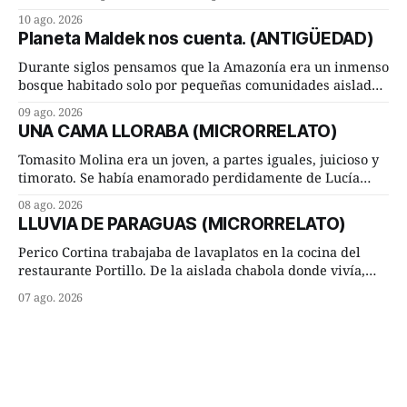
extraordinaria pasión lectora hasta el extremo de estar
10 ago. 2026
leyendo siempre dos o tres libros a la vez (uno puesto en
Planeta Maldek nos cuenta. (ANTIGÜEDAD)
mi mesita de noche, otro colocado sobre el brazo de un
sillón de la
Durante siglos pensamos que la Amazonía era un inmenso
bosque habitado solo por pequeñas comunidades aisladas.
Hoy, la ciencia acaba de demostrar que esa historia estaba
09 ago. 2026
incompleta. Un equipo internacional de arqueólogos,
UNA CAMA LLORABA (MICRORRELATO)
liderado por el investigador finlandés Martti Pärssinen,
de la Universidad de Helsinki, junto con especialistas de
Tomasito Molina era un joven, a partes iguales, juicioso y
Brasil y
timorato. Se había enamorado perdidamente de Lucía
Arriate y ella le correspondía. En los placeres de cama, a
08 ago. 2026
ambos les iba de maravilla. Pero mantenían absoluta
LLUVIA DE PARAGUAS (MICRORRELATO)
discrepancia en un deseo ineluctable por parte de ella.
Lucía Arriate quería que ellos
Perico Cortina trabajaba de lavaplatos en la cocina del
restaurante Portillo. De la aislada chabola donde vivía,
hasta su lugar de trabajo y viceversa le significaban tres
07 ago. 2026
cuarto de hora andando a buen paso. Cierta noche,
terminada su jornada laboral caminaba él hacía su mísera
morada cundo comenzó a llover