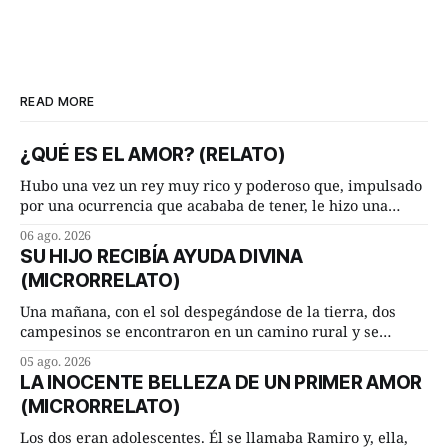
READ MORE
¿QUÉ ES EL AMOR? (RELATO)
Hubo una vez un rey muy rico y poderoso que, impulsado
por una ocurrencia que acababa de tener, le hizo una
inesperada pregunta al más sabio de sus consejeros: —
06 ago. 2026
Dime, hombre sabio, ¿qué es el amor según tú? Su
SU HIJO RECIBÍA AYUDA DIVINA
consejero, que era muy prudente y astuto le respondió de
(MICRORRELATO)
inmediato:
Una mañana, con el sol despegándose de la tierra, dos
campesinos se encontraron en un camino rural y se
detuvieron un momento a hablar. —¿Vienes de regar las
05 ago. 2026
remolachas, Manuel? —quiso saber uno. —Eso acabo de
LA INOCENTE BELLEZA DE UN PRIMER AMOR
hacer, Paco. ¿Cómo va ese maíz tuyo? --se interesó el otro.
(MICRORRELATO)
—De momento mejor
Los dos eran adolescentes. Él se llamaba Ramiro y, ella,