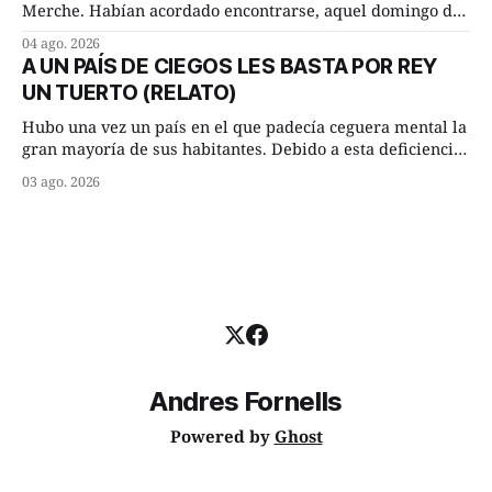
Merche. Habían acordado encontrarse, aquel domingo de
verano, a las ocho de la mañana en “La Herradura”. Un
04 ago. 2026
lugar del río que debía este nombre a la pronunciada
A UN PAÍS DE CIEGOS LES BASTA POR REY
curva que la corriente fluvial presentaba en aquel punto.
UN TUERTO (RELATO)
Habían dispuesto que
Hubo una vez un país en el que padecía ceguera mental la
gran mayoría de sus habitantes. Debido a esta deficiencia,
multitud de ciegos mentales valiéndose de ser muy
03 ago. 2026
superiores en número a los que no padecían ninguna
dificultad visual, decidieron que, para gobernar sus vidas
bastaría y sobraría con
Andres Fornells
Powered by
Ghost