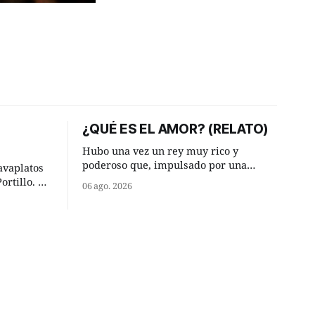
¿QUÉ ES EL AMOR? (RELATO)
Hubo una vez un rey muy rico y
poderoso que, impulsado por una
avaplatos
ocurrencia que acababa de tener, le
ortillo. De
06 ago. 2026
hizo una inesperada pregunta al más
a, hasta su
sabio de sus consejeros: —Dime,
le
hombre sabio, ¿qué es el amor según
ora
tú? Su consejero, que era muy prudente
y astuto le respondió de inmediato:
l caminaba
undo