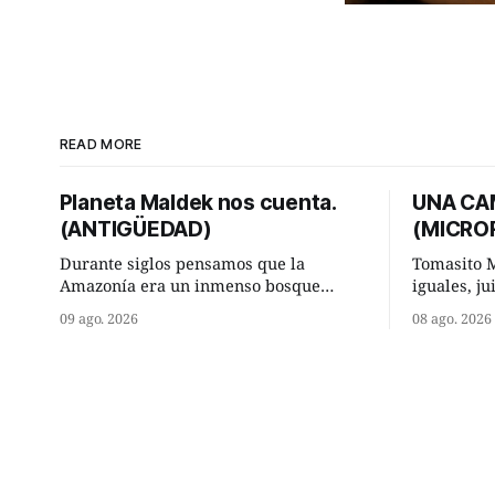
READ MORE
Planeta Maldek nos cuenta.
UNA CA
(ANTIGÜEDAD)
(MICRO
Durante siglos pensamos que la
Tomasito M
Amazonía era un inmenso bosque
iguales, ju
habitado solo por pequeñas
enamorado
09 ago. 2026
08 ago. 2026
comunidades aisladas. Hoy, la ciencia
Arriate y e
acaba de demostrar que esa historia
placeres d
estaba incompleta. Un equipo
maravilla.
internacional de arqueólogos, liderado
discrepanc
por el investigador finlandés Martti
por parte 
Pärssinen, de la Universidad de
que ellos
Helsinki, junto con especialistas de
Brasil y