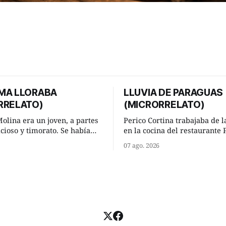
MA LLORABA
LLUVIA DE PARAGUAS
RRELATO)
(MICRORRELATO)
olina era un joven, a partes
Perico Cortina trabajaba de l
icioso y timorato. Se había
en la cocina del restaurante P
 perdidamente de Lucía
la aislada chabola donde viví
07 ago. 2026
lla le correspondía. En los
lugar de trabajo y viceversa 
e cama, a ambos les iba de
significaban tres cuarto de h
 Pero mantenían absoluta
andando a buen paso. Cierta noche,
ia en un deseo ineluctable
terminada su jornada labora
de ella. Lucía Arriate quería
él hacía su mísera morada c
comenzó a llover