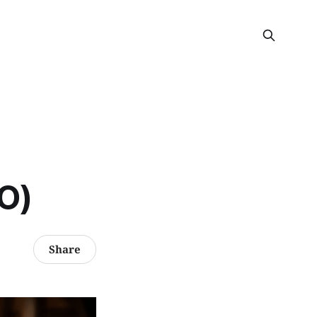
O)
Share