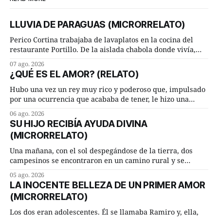
LLUVIA DE PARAGUAS (MICRORRELATO)
Perico Cortina trabajaba de lavaplatos en la cocina del
restaurante Portillo. De la aislada chabola donde vivía,
hasta su lugar de trabajo y viceversa le significaban tres
07 ago. 2026
cuarto de hora andando a buen paso. Cierta noche,
¿QUÉ ES EL AMOR? (RELATO)
terminada su jornada laboral caminaba él hacía su mísera
morada cundo comenzó a llover
Hubo una vez un rey muy rico y poderoso que, impulsado
por una ocurrencia que acababa de tener, le hizo una
inesperada pregunta al más sabio de sus consejeros: —
06 ago. 2026
Dime, hombre sabio, ¿qué es el amor según tú? Su
SU HIJO RECIBÍA AYUDA DIVINA
consejero, que era muy prudente y astuto le respondió de
(MICRORRELATO)
inmediato:
Una mañana, con el sol despegándose de la tierra, dos
campesinos se encontraron en un camino rural y se
detuvieron un momento a hablar. —¿Vienes de regar las
05 ago. 2026
remolachas, Manuel? —quiso saber uno. —Eso acabo de
LA INOCENTE BELLEZA DE UN PRIMER AMOR
hacer, Paco. ¿Cómo va ese maíz tuyo? --se interesó el otro.
(MICRORRELATO)
—De momento mejor
Los dos eran adolescentes. Él se llamaba Ramiro y, ella,