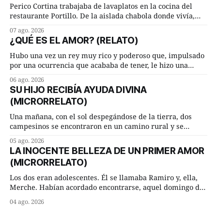
Perico Cortina trabajaba de lavaplatos en la cocina del
restaurante Portillo. De la aislada chabola donde vivía,
hasta su lugar de trabajo y viceversa le significaban tres
07 ago. 2026
cuarto de hora andando a buen paso. Cierta noche,
¿QUÉ ES EL AMOR? (RELATO)
terminada su jornada laboral caminaba él hacía su mísera
morada cundo comenzó a llover
Hubo una vez un rey muy rico y poderoso que, impulsado
por una ocurrencia que acababa de tener, le hizo una
inesperada pregunta al más sabio de sus consejeros: —
06 ago. 2026
Dime, hombre sabio, ¿qué es el amor según tú? Su
SU HIJO RECIBÍA AYUDA DIVINA
consejero, que era muy prudente y astuto le respondió de
(MICRORRELATO)
inmediato:
Una mañana, con el sol despegándose de la tierra, dos
campesinos se encontraron en un camino rural y se
detuvieron un momento a hablar. —¿Vienes de regar las
05 ago. 2026
remolachas, Manuel? —quiso saber uno. —Eso acabo de
LA INOCENTE BELLEZA DE UN PRIMER AMOR
hacer, Paco. ¿Cómo va ese maíz tuyo? --se interesó el otro.
(MICRORRELATO)
—De momento mejor
Los dos eran adolescentes. Él se llamaba Ramiro y, ella,
Merche. Habían acordado encontrarse, aquel domingo de
verano, a las ocho de la mañana en “La Herradura”. Un
04 ago. 2026
lugar del río que debía este nombre a la pronunciada
curva que la corriente fluvial presentaba en aquel punto.