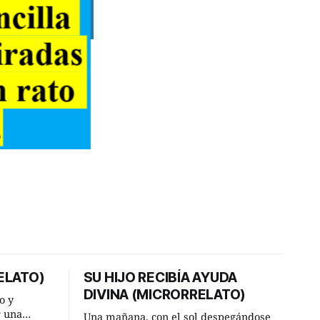
ELATO)
SU HIJO RECIBÍA AYUDA
DIVINA (MICRORRELATO)
o y
r una
Una mañana, con el sol despegándose