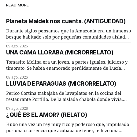
READ MORE
Planeta Maldek nos cuenta. (ANTIGÜEDAD)
Durante siglos pensamos que la Amazonía era un inmenso
bosque habitado solo por pequeñas comunidades aisladas.
Hoy, la ciencia acaba de demostrar que esa historia estaba
09 ago. 2026
incompleta. Un equipo internacional de arqueólogos,
UNA CAMA LLORABA (MICRORRELATO)
liderado por el investigador finlandés Martti Pärssinen,
de la Universidad de Helsinki, junto con especialistas de
Tomasito Molina era un joven, a partes iguales, juicioso y
Brasil y
timorato. Se había enamorado perdidamente de Lucía
Arriate y ella le correspondía. En los placeres de cama, a
08 ago. 2026
ambos les iba de maravilla. Pero mantenían absoluta
LLUVIA DE PARAGUAS (MICRORRELATO)
discrepancia en un deseo ineluctable por parte de ella.
Lucía Arriate quería que ellos
Perico Cortina trabajaba de lavaplatos en la cocina del
restaurante Portillo. De la aislada chabola donde vivía,
hasta su lugar de trabajo y viceversa le significaban tres
07 ago. 2026
cuarto de hora andando a buen paso. Cierta noche,
¿QUÉ ES EL AMOR? (RELATO)
terminada su jornada laboral caminaba él hacía su mísera
morada cundo comenzó a llover
Hubo una vez un rey muy rico y poderoso que, impulsado
por una ocurrencia que acababa de tener, le hizo una
inesperada pregunta al más sabio de sus consejeros: —