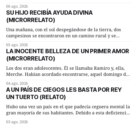
inesperada pregunta al más sabio de sus consejeros: —
06 ago. 2026
Dime, hombre sabio, ¿qué es el amor según tú? Su
SU HIJO RECIBÍA AYUDA DIVINA
consejero, que era muy prudente y astuto le respondió de
(MICRORRELATO)
inmediato:
Una mañana, con el sol despegándose de la tierra, dos
campesinos se encontraron en un camino rural y se
detuvieron un momento a hablar. —¿Vienes de regar las
05 ago. 2026
remolachas, Manuel? —quiso saber uno. —Eso acabo de
LA INOCENTE BELLEZA DE UN PRIMER AMOR
hacer, Paco. ¿Cómo va ese maíz tuyo? --se interesó el otro.
(MICRORRELATO)
—De momento mejor
Los dos eran adolescentes. Él se llamaba Ramiro y, ella,
Merche. Habían acordado encontrarse, aquel domingo de
verano, a las ocho de la mañana en “La Herradura”. Un
04 ago. 2026
lugar del río que debía este nombre a la pronunciada
A UN PAÍS DE CIEGOS LES BASTA POR REY
curva que la corriente fluvial presentaba en aquel punto.
UN TUERTO (RELATO)
Habían dispuesto que
Hubo una vez un país en el que padecía ceguera mental la
gran mayoría de sus habitantes. Debido a esta deficiencia,
multitud de ciegos mentales valiéndose de ser muy
03 ago. 2026
superiores en número a los que no padecían ninguna
dificultad visual, decidieron que, para gobernar sus vidas
bastaría y sobraría con