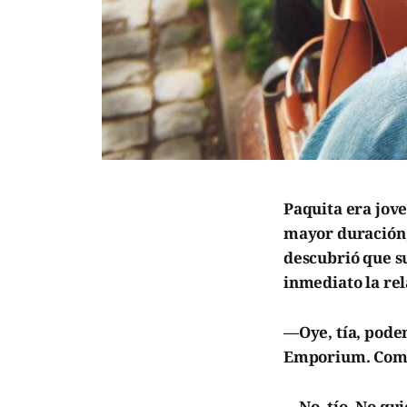
Paquita era jove
mayor duración, 
descubrió que su
inmediato la rel
—Oye, tía, podem
Emporium. Compr
—No, tío. No qui