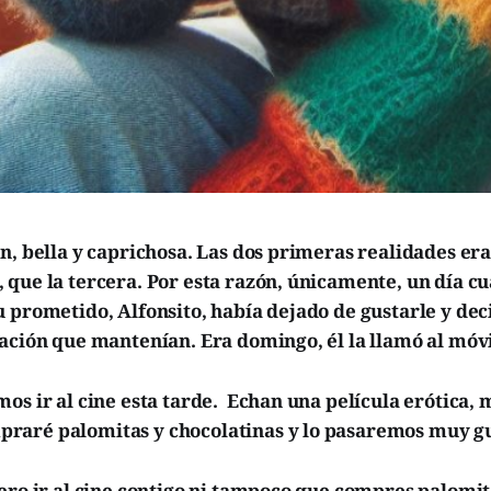
n, bella y caprichosa. Las dos primeras realidades era
que la tercera. Por esta razón, únicamente, un día cu
 prometido, Alfonsito, había dejado de gustarle y de
ación que mantenían. Era domingo, él la llamó al móvi
os ir al cine esta tarde. Echan una película erótica, 
aré palomitas y chocolatinas y lo pasaremos muy g
ero ir al cine contigo ni tampoco que compres palomit