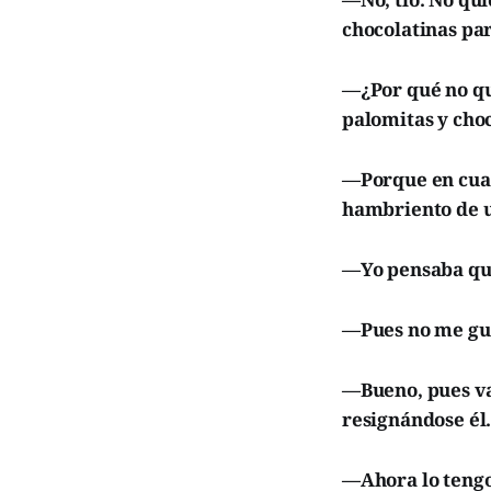
chocolatinas pa
—¿Por qué no qu
palomitas y cho
—Porque en cuant
hambriento de u
—Yo pensaba que 
—Pues no me gust
—Bueno, pues va
resignándose él
—Ahora lo tengo