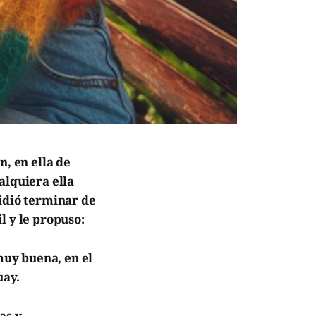
n, en ella de
alquiera ella
cidió terminar de
l y le propuso:
muy buena, en el
uay.
as y