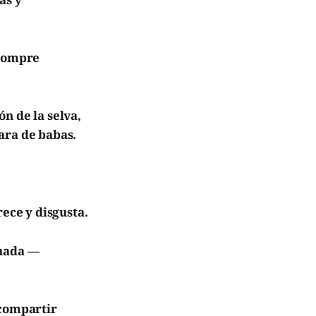
 compre
n de la selva,
ara de babas.
ece y disgusta.
 nada —
 compartir