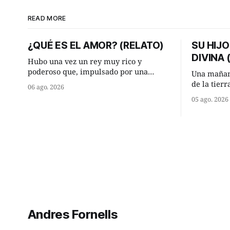
READ MORE
¿QUÉ ES EL AMOR? (RELATO)
SU HIJO
DIVINA
Hubo una vez un rey muy rico y
poderoso que, impulsado por una
Una mañan
ocurrencia que acababa de tener, le
de la tier
06 ago. 2026
hizo una inesperada pregunta al más
encontraro
05 ago. 2026
sabio de sus consejeros: —Dime,
detuvieron
hombre sabio, ¿qué es el amor según
¿Vienes de
tú? Su consejero, que era muy prudente
Manuel? —qu
y astuto le respondió de inmediato:
acabo de h
maíz tuyo? -
momento 
Andres Fornells