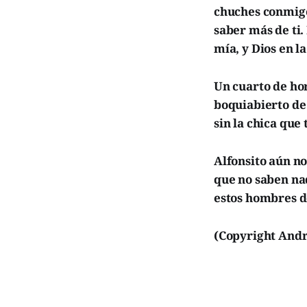
chuches conmigo
saber más de ti.
mía, y Dios en l
Un cuarto de ho
boquiabierto de
sin la chica que 
Alfonsito aún n
que no saben nad
estos hombres d
(Copyright Andr