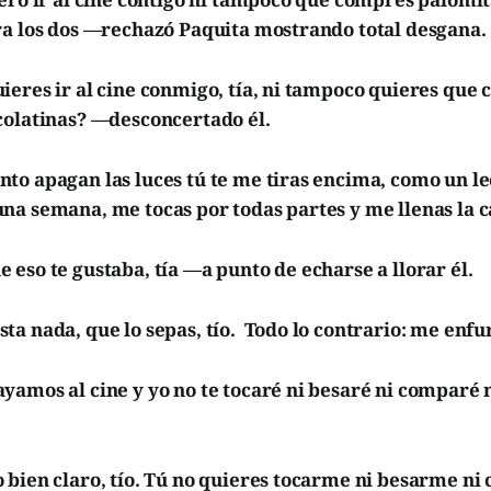
ra los dos —rechazó Paquita mostrando total desgana.
ieres ir al cine conmigo, tía, ni tampoco quieres que
colatinas? —desconcertado él.
o apagan las luces tú te me tiras encima, como un leó
na semana, me tocas por todas partes y me llenas la c
eso te gustaba, tía —a punto de echarse a llorar él.
a nada, que lo sepas, tío. Todo lo contrario: me enfur
yamos al cine y yo no te tocaré ni besaré ni comparé
.
 bien claro, tío. Tú no quieres tocarme ni besarme ni