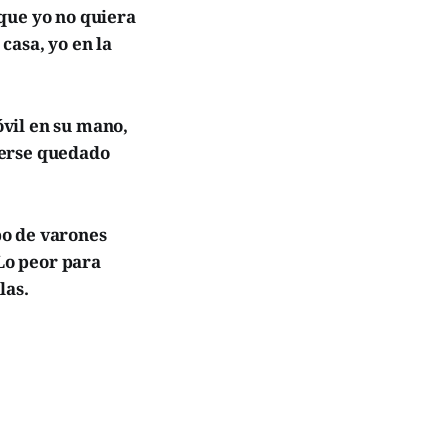
que yo no quiera
casa, yo en la
vil en su mano,
berse quedado
po de varones
 Lo peor para
las.