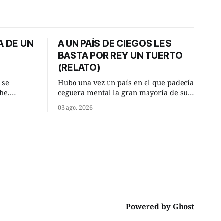
A DE UN
A UN PAÍS DE CIEGOS LES
BASTA POR REY UN TUERTO
(RELATO)
 se
Hubo una vez un país en el que padecía
he.
ceguera mental la gran mayoría de sus
, aquel
habitantes. Debido a esta deficiencia,
03 ago. 2026
o de la
multitud de ciegos mentales valiéndose
Un lugar
de ser muy superiores en número a los
e a la
que no padecían ninguna dificultad
riente
visual, decidieron que, para gobernar
punto.
sus vidas bastaría y sobraría con
Powered by
Ghost