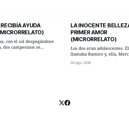
 RECIBÍA AYUDA
LA INOCENTE BELLEZ
 (MICRORRELATO)
PRIMER AMOR
(MICRORRELATO)
a, con el sol despegándose
ra, dos campesinos se
Los dos eran adolescentes. Él
n en un camino rural y se
llamaba Ramiro y, ella, Merc
 un momento a hablar. —
Habían acordado encontrarse
04 ago. 2026
 regar las remolachas,
domingo de verano, a las och
iso saber uno. —Eso
mañana en “La Herradura”. 
acer, Paco. ¿Cómo va ese
del río que debía este nombr
-se interesó el otro. —De
pronunciada curva que la cor
mejor
fluvial presentaba en aquel 
Habían dispuesto que