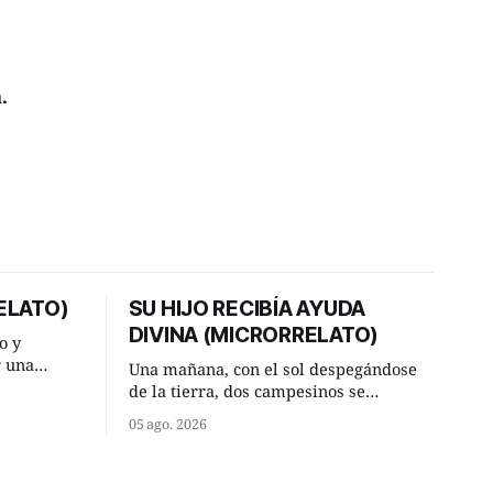
.
ELATO)
SU HIJO RECIBÍA AYUDA
DIVINA (MICRORRELATO)
o y
r una
Una mañana, con el sol despegándose
ner, le
de la tierra, dos campesinos se
a al más
encontraron en un camino rural y se
05 ago. 2026
detuvieron un momento a hablar. —
or según
¿Vienes de regar las remolachas,
Manuel? —quiso saber uno. —Eso