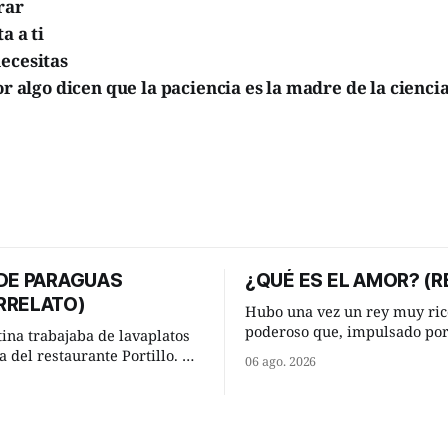
rar
a a ti
ecesitas
or algo dicen que la paciencia es la madre de la ciencia
 DE PARAGUAS
¿QUÉ ES EL AMOR? (R
RRELATO)
Hubo una vez un rey muy ric
poderoso que, impulsado po
tina trabajaba de lavaplatos
ocurrencia que acababa de te
a del restaurante Portillo. De
06 ago. 2026
hizo una inesperada pregunt
 chabola donde vivía, hasta su
sabio de sus consejeros: —Dime,
abajo y viceversa le
hombre sabio, ¿qué es el am
an tres cuarto de hora
tú? Su consejero, que era muy prudente
aso. Cierta noche,