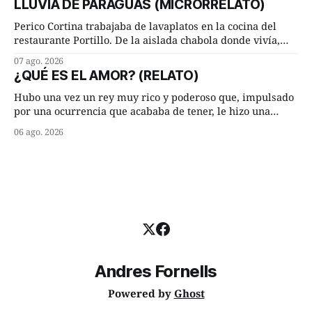
LLUVIA DE PARAGUAS (MICRORRELATO)
discrepancia en un deseo ineluctable por parte de ella.
Lucía Arriate quería que ellos
Perico Cortina trabajaba de lavaplatos en la cocina del
restaurante Portillo. De la aislada chabola donde vivía,
hasta su lugar de trabajo y viceversa le significaban tres
07 ago. 2026
cuarto de hora andando a buen paso. Cierta noche,
¿QUÉ ES EL AMOR? (RELATO)
terminada su jornada laboral caminaba él hacía su mísera
morada cundo comenzó a llover
Hubo una vez un rey muy rico y poderoso que, impulsado
por una ocurrencia que acababa de tener, le hizo una
inesperada pregunta al más sabio de sus consejeros: —
06 ago. 2026
Dime, hombre sabio, ¿qué es el amor según tú? Su
consejero, que era muy prudente y astuto le respondió de
inmediato:
Andres Fornells
Powered by
Ghost