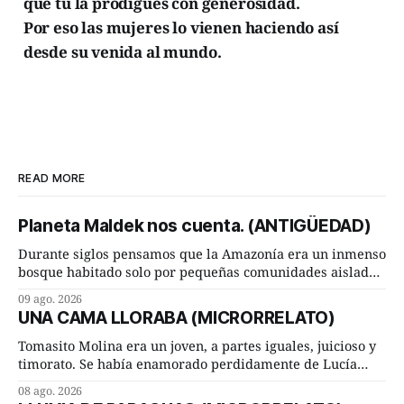
que tú la prodigues con generosidad.
Por eso las mujeres lo vienen haciendo así
desde su venida al mundo.
READ MORE
Planeta Maldek nos cuenta. (ANTIGÜEDAD)
Durante siglos pensamos que la Amazonía era un inmenso
bosque habitado solo por pequeñas comunidades aisladas.
Hoy, la ciencia acaba de demostrar que esa historia estaba
09 ago. 2026
incompleta. Un equipo internacional de arqueólogos,
UNA CAMA LLORABA (MICRORRELATO)
liderado por el investigador finlandés Martti Pärssinen,
de la Universidad de Helsinki, junto con especialistas de
Tomasito Molina era un joven, a partes iguales, juicioso y
Brasil y
timorato. Se había enamorado perdidamente de Lucía
Arriate y ella le correspondía. En los placeres de cama, a
08 ago. 2026
ambos les iba de maravilla. Pero mantenían absoluta