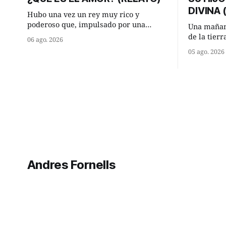
DIVINA
Hubo una vez un rey muy rico y
poderoso que, impulsado por una
Una mañan
ocurrencia que acababa de tener, le
de la tier
06 ago. 2026
hizo una inesperada pregunta al más
encontraro
05 ago. 2026
sabio de sus consejeros: —Dime,
detuvieron
hombre sabio, ¿qué es el amor según
¿Vienes de
tú? Su consejero, que era muy prudente
Manuel? —qu
y astuto le respondió de inmediato:
acabo de h
maíz tuyo? -
momento 
Andres Fornells