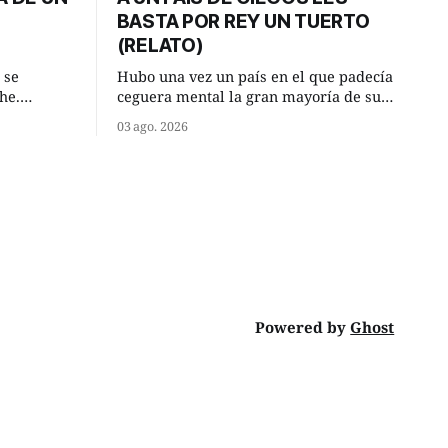
BASTA POR REY UN TUERTO
(RELATO)
 se
Hubo una vez un país en el que padecía
he.
ceguera mental la gran mayoría de sus
, aquel
habitantes. Debido a esta deficiencia,
03 ago. 2026
o de la
multitud de ciegos mentales valiéndose
Un lugar
de ser muy superiores en número a los
e a la
que no padecían ninguna dificultad
riente
visual, decidieron que, para gobernar
punto.
sus vidas bastaría y sobraría con
Powered by
Ghost