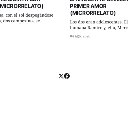
 (MICRORRELATO)
PRIMER AMOR
(MICRORRELATO)
a, con el sol despegándose
ra, dos campesinos se
Los dos eran adolescentes. Él
n en un camino rural y se
llamaba Ramiro y, ella, Merc
 un momento a hablar. —
Habían acordado encontrarse
04 ago. 2026
 regar las remolachas,
domingo de verano, a las och
iso saber uno. —Eso
mañana en “La Herradura”. 
acer, Paco. ¿Cómo va ese
del río que debía este nombr
-se interesó el otro. —De
pronunciada curva que la cor
mejor
fluvial presentaba en aquel 
Habían dispuesto que