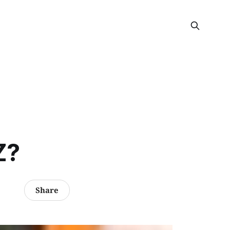
Z?
Share