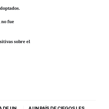
adoptados.
 no fue
itivas sobre el
A DE UN
A UN PAÍS DE CIEGOS LES