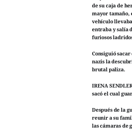
de su caja de he
mayor tamaño, en
vehículo llevaba
entraba y salía 
furiosos ladrido
Consiguió sacar 
nazis la descubr
brutal paliza.
IRENA SENDLER m
sacó el cual gua
Después de la gu
reunir a su fami
las cámaras de g