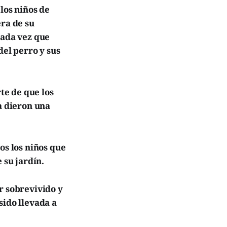
los niños de
era de su
cada vez que
del perro y sus
rte de que los
a dieron una
s los niños que
 su jardín.
r sobrevivido y
sido llevada a