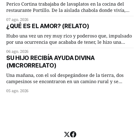
Lucía Arriate quería que ellos
Perico Cortina trabajaba de lavaplatos en la cocina del
restaurante Portillo. De la aislada chabola donde vivía,
hasta su lugar de trabajo y viceversa le significaban tres
07 ago. 2026
cuarto de hora andando a buen paso. Cierta noche,
¿QUÉ ES EL AMOR? (RELATO)
terminada su jornada laboral caminaba él hacía su mísera
morada cundo comenzó a llover
Hubo una vez un rey muy rico y poderoso que, impulsado
por una ocurrencia que acababa de tener, le hizo una
inesperada pregunta al más sabio de sus consejeros: —
06 ago. 2026
Dime, hombre sabio, ¿qué es el amor según tú? Su
SU HIJO RECIBÍA AYUDA DIVINA
consejero, que era muy prudente y astuto le respondió de
(MICRORRELATO)
inmediato:
Una mañana, con el sol despegándose de la tierra, dos
campesinos se encontraron en un camino rural y se
detuvieron un momento a hablar. —¿Vienes de regar las
05 ago. 2026
remolachas, Manuel? —quiso saber uno. —Eso acabo de
hacer, Paco. ¿Cómo va ese maíz tuyo? --se interesó el otro.
—De momento mejor