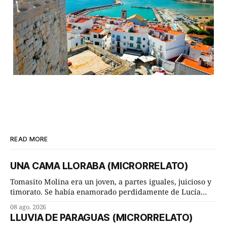
READ MORE
UNA CAMA LLORABA (MICRORRELATO)
Tomasito Molina era un joven, a partes iguales, juicioso y
timorato. Se había enamorado perdidamente de Lucía
Arriate y ella le correspondía. En los placeres de cama, a
08 ago. 2026
ambos les iba de maravilla. Pero mantenían absoluta
LLUVIA DE PARAGUAS (MICRORRELATO)
discrepancia en un deseo ineluctable por parte de ella.