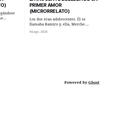
TO)
PRIMER AMOR
(MICRORRELATO)
egándose
se
Los dos eran adolescentes. Él se
ral y se
llamaba Ramiro y, ella, Merche.
ar. —
Habían acordado encontrarse, aquel
04 ago. 2026
has,
domingo de verano, a las ocho de la
mañana en “La Herradura”. Un lugar
va ese
del río que debía este nombre a la
 —De
pronunciada curva que la corriente
fluvial presentaba en aquel punto.
Habían dispuesto que
Powered by
Ghost