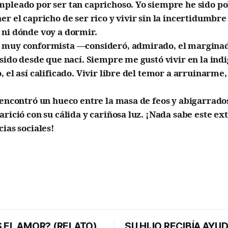
mpleado por ser tan caprichoso. Yo siempre he sido po
er el capricho de ser rico y vivir sin la incertidumbr
 ni dónde voy a dormir.
 muy conformista —consideró, admirado, el marginad
 sido desde que nací. Siempre me gustó vivir en la ind
, el así calificado. Vivir libre del temor a arruinarme
 encontró un hueco entre la masa de feos y abigarrados
arició con su cálida y cariñosa luz. ¡Nada sabe este e
cias sociales!
 EL AMOR? (RELATO)
SU HIJO RECIBÍA AYU