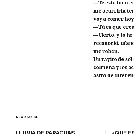
—Te está bien e
me ocurriría ten
voy a comer hoy
—Tú es que eres
—Cierto, y lo he
reconoció, ufano
me roben.
Un rayito de sol
colmena y los ac
astro de diferen
READ MORE
LLUVIA DE PARAGUAS
¿QUÉ ES