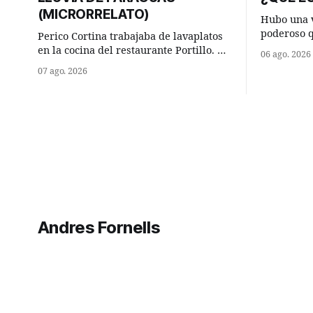
(MICRORRELATO)
Hubo una v
poderoso 
Perico Cortina trabajaba de lavaplatos
ocurrencia
en la cocina del restaurante Portillo. De
06 ago. 2026
hizo una i
la aislada chabola donde vivía, hasta su
07 ago. 2026
sabio de sus 
lugar de trabajo y viceversa le
hombre sab
significaban tres cuarto de hora
tú? Su consejero, que era muy prudente
andando a buen paso. Cierta noche,
y astuto l
terminada su jornada laboral caminaba
él hacía su mísera morada cundo
comenzó a llover
Andres Fornells