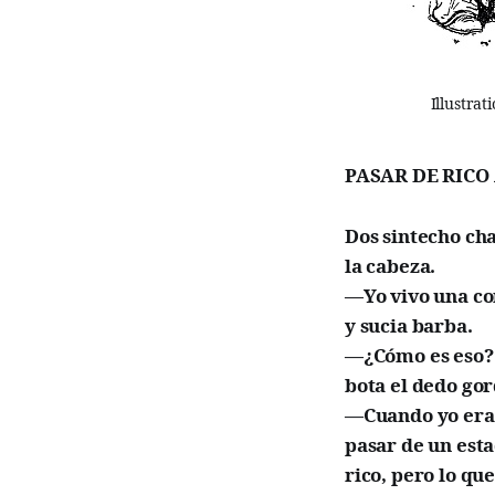
Illustra
PASAR DE RICO
Dos sintecho ch
la cabeza.
—Yo vivo una co
y sucia barba.
—¿Cómo es eso? 
bota el dedo gor
—Cuando yo era r
pasar de un esta
rico, pero lo qu