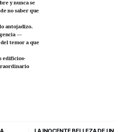
bre y nunca se
e de no saber que
o antojadizo.
igencia —
, del temor a que
 edificios-
xtraordinario
DA
LA INOCENTE BELLEZA DE UN