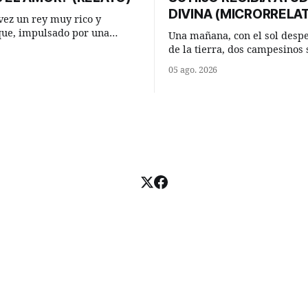
DIVINA (MICRORRELA
ez un rey muy rico y
que, impulsado por una
Una mañana, con el sol desp
 que acababa de tener, le
de la tierra, dos campesinos 
nesperada pregunta al más
encontraron en un camino ru
05 ago. 2026
consejeros: —Dime,
detuvieron un momento a habl
io, ¿qué es el amor según
¿Vienes de regar las remolac
Manuel? —quiso saber uno. —Eso
e respondió de inmediato:
acabo de hacer, Paco. ¿Cómo 
maíz tuyo? --se interesó el otro.
momento mejor