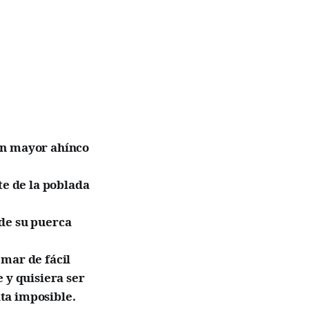
on mayor ahínco
e de la poblada
 de su puerca
 mar de fácil
 y quisiera ser
lta imposible.