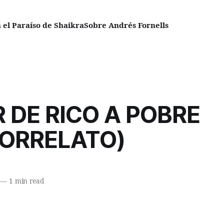
el Paraíso de Shaikra
Sobre Andrés Fornells
 DE RICO A POBRE
RORRELATO)
—
1 min read