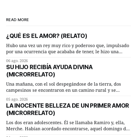
READ MORE
¿QUÉ ES EL AMOR? (RELATO)
Hubo una vez un rey muy rico y poderoso que, impulsado
por una ocurrencia que acababa de tener, le hizo una
inesperada pregunta al más sabio de sus consejeros: —
06 ago. 2026
Dime, hombre sabio, ¿qué es el amor según tú? Su
SU HIJO RECIBÍA AYUDA DIVINA
consejero, que era muy prudente y astuto le respondió de
(MICRORRELATO)
inmediato:
Una mañana, con el sol despegándose de la tierra, dos
campesinos se encontraron en un camino rural y se
detuvieron un momento a hablar. —¿Vienes de regar las
05 ago. 2026
remolachas, Manuel? —quiso saber uno. —Eso acabo de
LA INOCENTE BELLEZA DE UN PRIMER AMOR
hacer, Paco. ¿Cómo va ese maíz tuyo? --se interesó el otro.
(MICRORRELATO)
—De momento mejor
Los dos eran adolescentes. Él se llamaba Ramiro y, ella,
Merche. Habían acordado encontrarse, aquel domingo de
verano, a las ocho de la mañana en “La Herradura”. Un