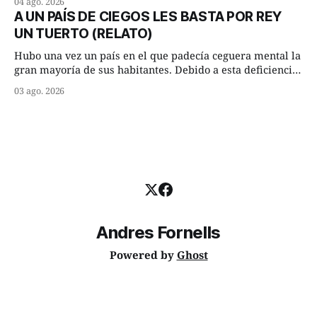
04 ago. 2026
lugar del río que debía este nombre a la pronunciada
A UN PAÍS DE CIEGOS LES BASTA POR REY
curva que la corriente fluvial presentaba en aquel punto.
UN TUERTO (RELATO)
Habían dispuesto que
Hubo una vez un país en el que padecía ceguera mental la
gran mayoría de sus habitantes. Debido a esta deficiencia,
multitud de ciegos mentales valiéndose de ser muy
03 ago. 2026
superiores en número a los que no padecían ninguna
dificultad visual, decidieron que, para gobernar sus vidas
bastaría y sobraría con
Andres Fornells
Powered by
Ghost