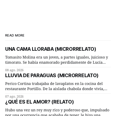
READ MORE
UNA CAMA LLORABA (MICRORRELATO)
Tomasito Molina era un joven, a partes iguales, juicioso y
timorato. Se había enamorado perdidamente de Lucía
Arriate y ella le correspondía. En los placeres de cama, a
08 ago. 2026
ambos les iba de maravilla. Pero mantenían absoluta
LLUVIA DE PARAGUAS (MICRORRELATO)
discrepancia en un deseo ineluctable por parte de ella.
Lucía Arriate quería que ellos
Perico Cortina trabajaba de lavaplatos en la cocina del
restaurante Portillo. De la aislada chabola donde vivía,
hasta su lugar de trabajo y viceversa le significaban tres
07 ago. 2026
cuarto de hora andando a buen paso. Cierta noche,
¿QUÉ ES EL AMOR? (RELATO)
terminada su jornada laboral caminaba él hacía su mísera
morada cundo comenzó a llover
Hubo una vez un rey muy rico y poderoso que, impulsado
por una ocurrencia que acababa de tener, le hizo una