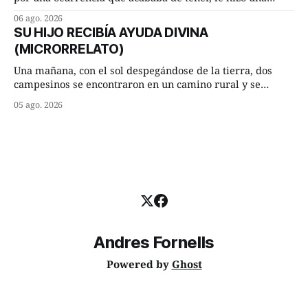
inesperada pregunta al más sabio de sus consejeros: —
06 ago. 2026
Dime, hombre sabio, ¿qué es el amor según tú? Su
SU HIJO RECIBÍA AYUDA DIVINA
consejero, que era muy prudente y astuto le respondió de
(MICRORRELATO)
inmediato:
Una mañana, con el sol despegándose de la tierra, dos
campesinos se encontraron en un camino rural y se
detuvieron un momento a hablar. —¿Vienes de regar las
05 ago. 2026
remolachas, Manuel? —quiso saber uno. —Eso acabo de
hacer, Paco. ¿Cómo va ese maíz tuyo? --se interesó el otro.
—De momento mejor
Andres Fornells
Powered by
Ghost