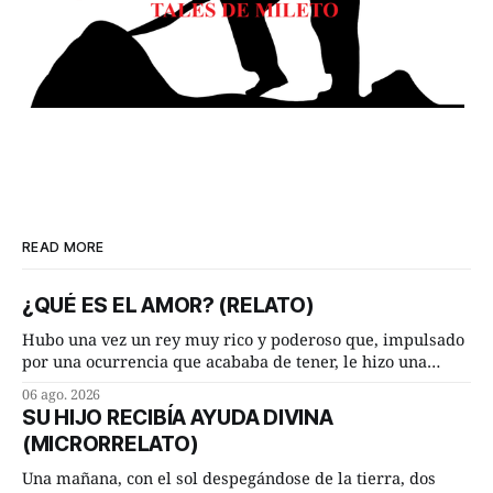
READ MORE
¿QUÉ ES EL AMOR? (RELATO)
Hubo una vez un rey muy rico y poderoso que, impulsado
por una ocurrencia que acababa de tener, le hizo una
inesperada pregunta al más sabio de sus consejeros: —
06 ago. 2026
Dime, hombre sabio, ¿qué es el amor según tú? Su
SU HIJO RECIBÍA AYUDA DIVINA
consejero, que era muy prudente y astuto le respondió de
(MICRORRELATO)
inmediato:
Una mañana, con el sol despegándose de la tierra, dos