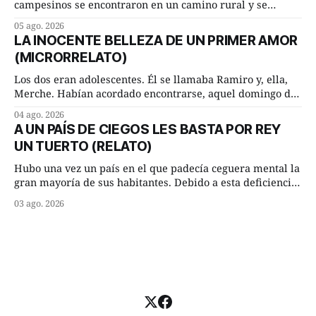
campesinos se encontraron en un camino rural y se
detuvieron un momento a hablar. —¿Vienes de regar las
05 ago. 2026
remolachas, Manuel? —quiso saber uno. —Eso acabo de
LA INOCENTE BELLEZA DE UN PRIMER AMOR
hacer, Paco. ¿Cómo va ese maíz tuyo? --se interesó el otro.
(MICRORRELATO)
—De momento mejor
Los dos eran adolescentes. Él se llamaba Ramiro y, ella,
Merche. Habían acordado encontrarse, aquel domingo de
verano, a las ocho de la mañana en “La Herradura”. Un
04 ago. 2026
lugar del río que debía este nombre a la pronunciada
A UN PAÍS DE CIEGOS LES BASTA POR REY
curva que la corriente fluvial presentaba en aquel punto.
UN TUERTO (RELATO)
Habían dispuesto que
Hubo una vez un país en el que padecía ceguera mental la
gran mayoría de sus habitantes. Debido a esta deficiencia,
multitud de ciegos mentales valiéndose de ser muy
03 ago. 2026
superiores en número a los que no padecían ninguna
dificultad visual, decidieron que, para gobernar sus vidas
bastaría y sobraría con