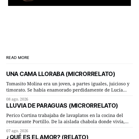
READ MORE
UNA CAMA LLORABA (MICRORRELATO)
Tomasito Molina era un joven, a partes iguales, juicioso y
timorato. Se había enamorado perdidamente de Lucía
Arriate y ella le correspondía. En los placeres de cama, a
08 ago. 2026
ambos les iba de maravilla. Pero mantenían absoluta
LLUVIA DE PARAGUAS (MICRORRELATO)
discrepancia en un deseo ineluctable por parte de ella.
Lucía Arriate quería que ellos
Perico Cortina trabajaba de lavaplatos en la cocina del
restaurante Portillo. De la aislada chabola donde vivía,
hasta su lugar de trabajo y viceversa le significaban tres
07 ago. 2026
cuarto de hora andando a buen paso. Cierta noche,
¿QUÉ ES EL AMOR? (RELATO)