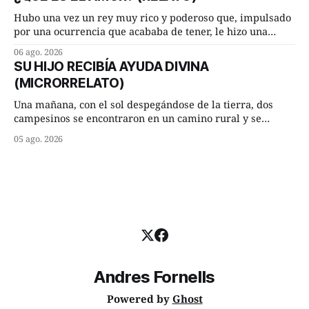
terminada su jornada laboral caminaba él hacía su mísera
morada cundo comenzó a llover
Hubo una vez un rey muy rico y poderoso que, impulsado
por una ocurrencia que acababa de tener, le hizo una
inesperada pregunta al más sabio de sus consejeros: —
06 ago. 2026
Dime, hombre sabio, ¿qué es el amor según tú? Su
SU HIJO RECIBÍA AYUDA DIVINA
consejero, que era muy prudente y astuto le respondió de
(MICRORRELATO)
inmediato:
Una mañana, con el sol despegándose de la tierra, dos
campesinos se encontraron en un camino rural y se
detuvieron un momento a hablar. —¿Vienes de regar las
05 ago. 2026
remolachas, Manuel? —quiso saber uno. —Eso acabo de
hacer, Paco. ¿Cómo va ese maíz tuyo? --se interesó el otro.
—De momento mejor
Andres Fornells
Powered by
Ghost