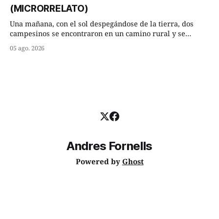
consejero, que era muy prudente y astuto le respondió de
(MICRORRELATO)
inmediato:
Una mañana, con el sol despegándose de la tierra, dos
campesinos se encontraron en un camino rural y se
detuvieron un momento a hablar. —¿Vienes de regar las
05 ago. 2026
remolachas, Manuel? —quiso saber uno. —Eso acabo de
hacer, Paco. ¿Cómo va ese maíz tuyo? --se interesó el otro.
—De momento mejor
Andres Fornells
Powered by
Ghost