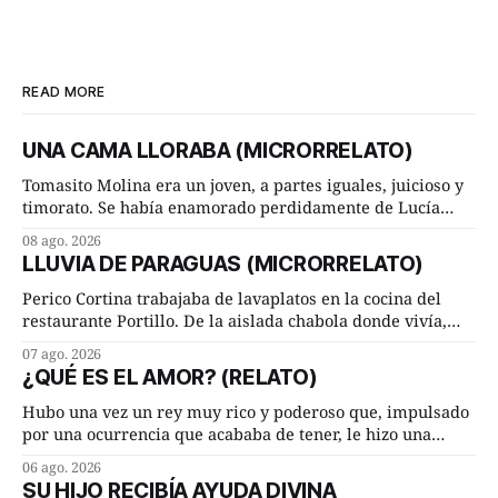
READ MORE
UNA CAMA LLORABA (MICRORRELATO)
Tomasito Molina era un joven, a partes iguales, juicioso y
timorato. Se había enamorado perdidamente de Lucía
Arriate y ella le correspondía. En los placeres de cama, a
08 ago. 2026
ambos les iba de maravilla. Pero mantenían absoluta
LLUVIA DE PARAGUAS (MICRORRELATO)
discrepancia en un deseo ineluctable por parte de ella.
Lucía Arriate quería que ellos
Perico Cortina trabajaba de lavaplatos en la cocina del
restaurante Portillo. De la aislada chabola donde vivía,
hasta su lugar de trabajo y viceversa le significaban tres
07 ago. 2026
cuarto de hora andando a buen paso. Cierta noche,
¿QUÉ ES EL AMOR? (RELATO)
terminada su jornada laboral caminaba él hacía su mísera
morada cundo comenzó a llover
Hubo una vez un rey muy rico y poderoso que, impulsado
por una ocurrencia que acababa de tener, le hizo una
inesperada pregunta al más sabio de sus consejeros: —
06 ago. 2026
Dime, hombre sabio, ¿qué es el amor según tú? Su
SU HIJO RECIBÍA AYUDA DIVINA