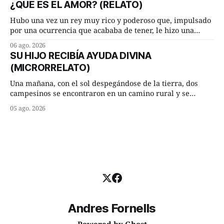
¿QUÉ ES EL AMOR? (RELATO)
terminada su jornada laboral caminaba él hacía su mísera
morada cundo comenzó a llover
Hubo una vez un rey muy rico y poderoso que, impulsado
por una ocurrencia que acababa de tener, le hizo una
inesperada pregunta al más sabio de sus consejeros: —
06 ago. 2026
Dime, hombre sabio, ¿qué es el amor según tú? Su
SU HIJO RECIBÍA AYUDA DIVINA
consejero, que era muy prudente y astuto le respondió de
(MICRORRELATO)
inmediato:
Una mañana, con el sol despegándose de la tierra, dos
campesinos se encontraron en un camino rural y se
detuvieron un momento a hablar. —¿Vienes de regar las
05 ago. 2026
remolachas, Manuel? —quiso saber uno. —Eso acabo de
hacer, Paco. ¿Cómo va ese maíz tuyo? --se interesó el otro.
—De momento mejor
Andres Fornells