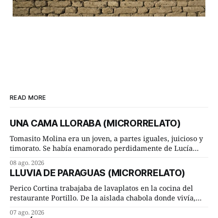
READ MORE
UNA CAMA LLORABA (MICRORRELATO)
Tomasito Molina era un joven, a partes iguales, juicioso y
timorato. Se había enamorado perdidamente de Lucía
Arriate y ella le correspondía. En los placeres de cama, a
08 ago. 2026
ambos les iba de maravilla. Pero mantenían absoluta
LLUVIA DE PARAGUAS (MICRORRELATO)
discrepancia en un deseo ineluctable por parte de ella.
Lucía Arriate quería que ellos
Perico Cortina trabajaba de lavaplatos en la cocina del
restaurante Portillo. De la aislada chabola donde vivía,
hasta su lugar de trabajo y viceversa le significaban tres
07 ago. 2026
cuarto de hora andando a buen paso. Cierta noche,